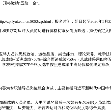
，顶格缴纳“五险一金”。
zp.fyut.edu.cn:8082/zp.html，报名时间：即日起至2
件和要求对应聘人员简历进行资格初审及简历筛选，择优确定入
察应聘人员的思想政治、道德品质、岗位能力、理论素养、教学
总成绩=试讲成绩×50%+综合面谈成绩×50%（总成绩采用四
为合格。学校根据需求在合格人选中按照总成绩由高到低择优确定拟
主要内容为专职辅导员岗位综合测试，主要包括习近平新时代中国
参加面试的人员名单。入围面试的最后一名如有多名应聘人员笔
思维能力、应变能力、语言表达能力和岗位匹配度等综合素质。