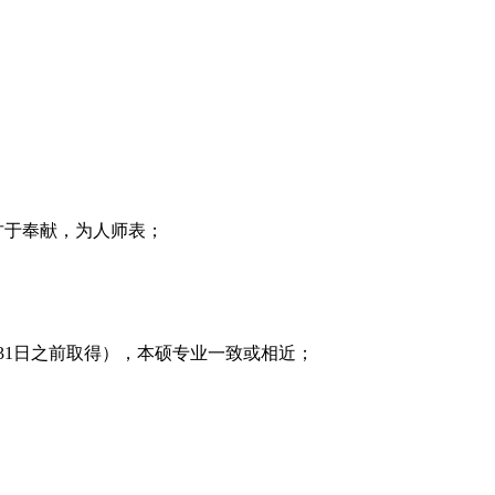
甘于奉献，为人师表；
；
31日之前取得），本硕专业一致或相近；