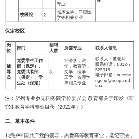
cn
专业
临床医学，口腔医
校医院
2
学等相关专业
保定校区
岗
招聘
部门
所需专业
联系人信息
位
人数
联系人：董老师
党委学生工作
经济学，法
联系电话：0312-7
辅
部（保定）、
学，教育学，
525318
导
党委武装部
文学，理学，
8
电子邮箱：xueshe
员
（保定）、学
工学，管理学
ngchu@ncepu.ed
生处（保定）
等相关专业
u.cn
注：所列专业参见国务院学位委员会 教育部关于印发《研
究生教育学科专业目录（2022年）》
二、基本条件
1.拥护中国共产党的领导，热爱高等教育事业，遵纪守法，