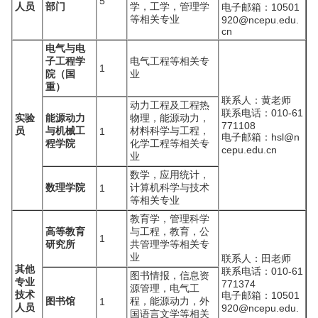
5
人员
部门
学，工学，管理学
电子邮箱：10501
等相关专业
920@ncepu.edu.
cn
电气与电
子工程学
电气工程等相关专
1
院（国
业
重）
联系人：黄老师
动力工程及工程热
联系电话：010-61
实验
能源动力
物理，能源动力，
771108
员
与机械工
材料科学与工程，
1
电子邮箱：hsl@n
程学院
化学工程等相关专
cepu.edu.cn
业
数学，应用统计，
数理学院
计算机科学与技术
1
等相关专业
教育学，管理科学
高等教育
与工程，教育，公
1
研究所
共管理学等相关专
业
联系人：田老师
其他
联系电话：010-61
图书情报，信息资
专业
771374
源管理，电气工
技术
电子邮箱：10501
图书馆
程，能源动力，外
1
人员
920@ncepu.edu.
国语言文学等相关