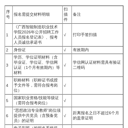
扫
序
报名需提交材料明细
描
备注
号
件
《广西智能制造职业技术
学院2026年公开招聘工作
打印手签扫描
1
√
人员报名登记表》、报考
人员诚信承诺书
身份证
有效期内
2
√
学历、学位证明材料（含
毕业证、学位证、学信网
学信网认证材料需具有验证
3
√
认证（1个月有效期内）等
二维码
材料
职称材料（职称证书或授
予文件等，需符合报考岗
4
√
位）
国家职业资格/技能等级证
5
√
（需符合报考岗位）
“思想政治专业教师”岗位须
距离报名之日不超过6个月
提供中共党员（含预备党
6
√
的盖章证明
员）的证明