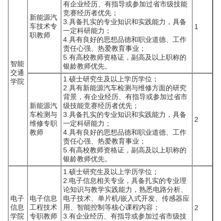
有企业经历、有指导或参加过省市级技能
竞赛经历者优先；
新能源汽
3.具备扎实的专业知识和实践能力，具备
车技术专
1
一定科研能力；
职教师
4.具有良好的思想品德和职业道德、工作
责任心强、热爱教育事业；
5.有高校教师资格证，副高及以上职称的
智能
银龄教师优先。
交通
1.硕士研究生及以上学历学位；
学院
2.具有新能源汽车检测与维修方面的研究
背景，有企业经历、有指导或参加过省市
新能源汽
级技能竞赛经历者优先；
车检测与
3.具备扎实的专业知识和实践能力，具备
2
维修专职
一定科研能力；
教师
4.具有良好的思想品德和职业道德、工作
责任心强、热爱教育事业；
5.有高校教师资格证，副高及以上职称的
银龄教师优先。
1.硕士研究生及以上学历学位；
2.电子信息相关专业，具备扎实的专业理
论知识与教学实践能力，熟悉电路分析、
电子
电子信息
电子技术、单片机/嵌入式开发、传感器应
信息
工程技术
用、智能控制等核心课程内容；
2
学院
专职教师
3.有企业经历、有指导或参加过省市级技