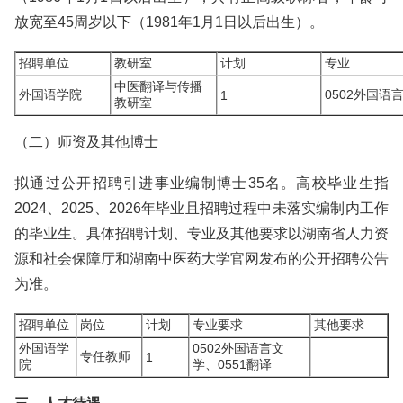
放宽至45周岁以下（1981年1月1日以后出生）。
招聘单位
教研室
计划
专业
中医翻译与传播
外国语学院
0502外国语
1
教研室
（二）师资及其他博士
拟通过公开招聘引进事业编制博士35名。高校毕业生指
2024、2025、2026年毕业且招聘过程中未落实编制内工作
的毕业生。具体招聘计划、专业及其他要求以湖南省人力资
源和社会保障厅和湖南中医药大学官网发布的公开招聘公告
为准。
招聘单位
岗位
计划
专业要求
其他要求
外国语学
0502外国语言文
专任教师
1
院
学、0551翻译