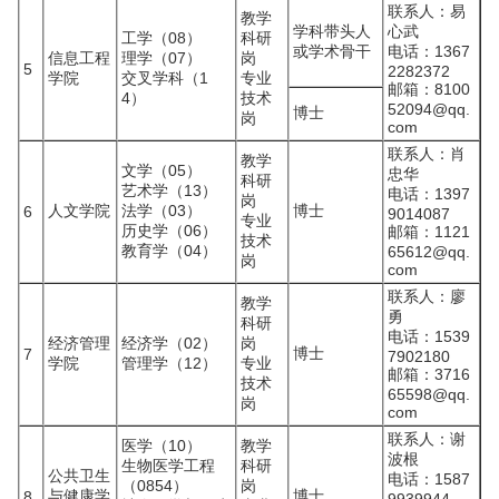
联系人：易
教学
学科带头人
心武
工学（08）
科研
或学术骨干
电话：1367
信息工程
理学（07）
岗
5
2282372
学院
交叉学科（1
专业
邮箱：8100
4）
技术
52094@qq.
博士
岗
com
联系人：肖
教学
文学（05）
忠华
科研
艺术学（13）
电话：1397
岗
人文学院
法学（03）
博士
6
9014087
专业
历史学（06）
邮箱：1121
技术
教育学（04）
65612@qq.
岗
com
联系人：廖
教学
勇
科研
电话：1539
经济管理
经济学（02）
岗
博士
7
7902180
学院
管理学（12）
专业
邮箱：3716
技术
65598@qq.
岗
com
联系人：谢
医学（10）
教学
波根
生物医学工程
科研
公共卫生
电话：1587
（0854）
岗
与健康学
博士
8