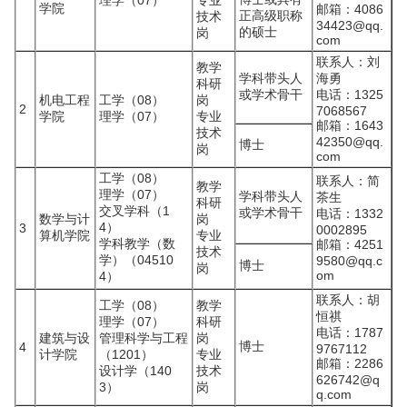
理学（07）
专业
学院
邮箱：4086
正高级职称
技术
34423@qq.
的硕士
岗
com
联系人：刘
教学
学科带头人
海勇
科研
或学术骨干
电话：1325
机电工程
工学（08）
岗
2
7068567
学院
理学（07）
专业
邮箱：1643
技术
42350@qq.
博士
岗
com
工学（08）
联系人：简
教学
理学（07）
学科带头人
茶生
科研
交叉学科（1
或学术骨干
电话：1332
数学与计
岗
4）
3
0002895
算机学院
专业
学科教学（数
邮箱：4251
技术
学）（04510
9580@qq.c
博士
岗
om
4）
联系人：胡
工学（08）
教学
恒祺
理学（07）
科研
电话：1787
建筑与设
管理科学与工程
岗
博士
4
9767112
计学院
（1201）
专业
邮箱：2286
设计学（140
技术
626742@q
3）
岗
q.com