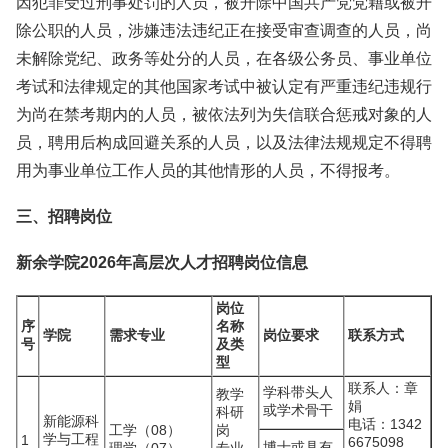
因犯罪受过刑事处罚的人员，被开除中国共产党党籍或被开
除公职的人员，涉嫌违法违纪正在接受审查调查的人员，尚
未解除党纪、政务等处分的人员，在各级公务员、事业单位
考试和法律规定的其他国家考试中被认定有严重违纪违规行
为尚在禁考期内的人员，被依法列为失信联合惩戒对象的人
员，聘用后构成回避关系的人员，以及法律法规规定不得聘
用为事业单位工作人员的其他情形的人员，不得报考。
三、招聘岗位
新余学院2026年高层次人才招聘岗位信息
岗位
序
名称
学院
需求专业
岗位要求
联系方式
号
及类
型
联系人：章
学科带头人
教学
娟
或学术骨干
科研
新能源科
电话：1342
工学（08）
岗
学与工程
1
6675098
博士或具有