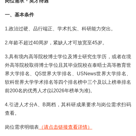
岗位需求・英才待遇
一、基本条件
1.政治过硬、品行端正、学术扎实、科研能力突出。
2.年龄不超过40周岁，紧缺人才可放宽至45岁。
3.具有境内高等院校博士学位及博士研究生学历，或者在境
外高等院校取得博士学位且其毕业院校在泰晤士高等教育世
界大学排名、QS世界大学排名、USNews世界大学排名、
软科世界大学学术排名等四个排名榜中三个及以上榜单排名
前200名的优秀人才(以2026年榜单为准)。
4.引进人才分A、B两档，其科研成果要求与岗位需求扫码
查看。
岗位需求明细表
（请点击链接查看详情）