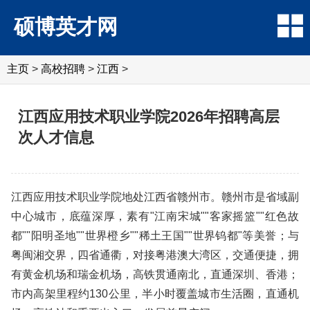
硕博英才网
主页
>
高校招聘
>
江西
>
江西应用技术职业学院2026年招聘高层
次人才信息
江西应用技术职业学院地处江西省赣州市。赣州市是省域副
中心城市，底蕴深厚，素有"江南宋城""客家摇篮""红色故
都""阳明圣地""世界橙乡""稀土王国""世界钨都"等美誉；与
粤闽湘交界，四省通衢，对接粤港澳大湾区，交通便捷，拥
有黄金机场和瑞金机场，高铁贯通南北，直通深圳、香港；
市内高架里程约130公里，半小时覆盖城市生活圈，直通机