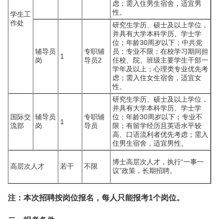
虑；需入住男生宿舍，适宜男
性。
学生工
作处
研究生学历、硕士及以上学位，
并具有大学本科学历、学士学
位；年龄30周岁以下；中共党
辅导员
专职辅
员；专业不限；在校学习期间担
1
岗
导员2
任校、院、班级主要学生干部一
学年及以上；心理类专业优先考
虑；需入住女生宿舍，适宜女
性。
研究生学历、硕士及以上学位，
并具有大学本科学历、学士学
国际交
辅导员
专职辅
位；年龄30周岁以下；专业不
1
流部
岗
导员
限；有留学经历且英语水平较
高、口语流利者优先考虑；需入
住男生宿舍，适宜男性。
博士高层次人才，执行“一事一
高层次人才
若干
不限
议”政策，长期招聘。
注：本次招聘按岗位报名，每人只能报考1个岗位。