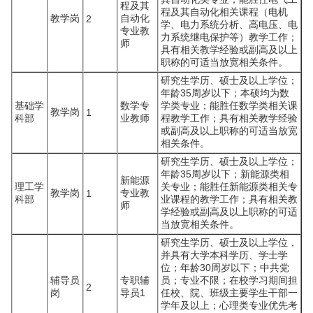
程及其
程及其自动化相关课程（电机
教学岗
自动化
2
学、电力系统分析、高电压、电
专业教
力系统继电保护等）教学工作；
师
具有相关教学经验或副高及以上
职称的可适当放宽相关条件。
研究生学历、硕士及以上学位；
年龄35周岁以下；本硕均为数
基础学
数学专
学类专业；能胜任数学类相关课
教学岗
1
科部
业教师
程教学工作；具有相关教学经验
或副高及以上职称的可适当放宽
相关条件。
研究生学历、硕士及以上学位；
年龄35周岁以下；新能源类相
新能源
理工学
关专业；能胜任新能源类相关专
教学岗
专业教
1
科部
业课程的教学工作；具有相关教
师
学经验或副高及以上职称的可适
当放宽相关条件。
研究生学历、硕士及以上学位，
并具有大学本科学历、学士学
位；年龄30周岁以下；中共党
辅导员
专职辅
员；专业不限；在校学习期间担
2
岗
导员1
任校、院、班级主要学生干部一
学年及以上；心理类专业优先考