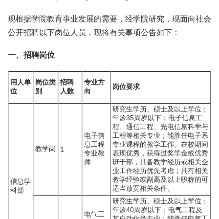
现根据学院教育事业发展的需要，经学院研究，现面向社会
公开招聘以下岗位人员，现将有关事项公告如下：
一、招聘岗位
用人单
岗位类
招聘
专业方
岗位要求
位
别
人数
向
研究生学历、硕士及以上学位；
年龄35周岁以下；电子信息工
程、通信工程、光电信息科学与
电子信
工程等相关专业；能胜任电子系
息工程
专业课程的教学工作。在校期间
教学岗
1
专业教
表现优秀，获得过奖学金或优秀
师
班干部，具备教学经历或相关企
业工作经历优先考虑；具有相关
教学经验或副高及以上职称的可
信息学
适当放宽相关条件。
科部
研究生学历、硕士及以上学位；
年龄40周岁以下；电气工程及
电气工
其自动化类专业；能胜任电气工