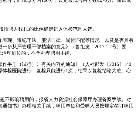
养，面试总分为100分，设定最低合格分数线70分。面试成
招聘人数1:1的比例确定进入体检范围人选。
作表现、遵纪守法、廉洁自律、岗位匹配等情况，以及是否具有
步从严管理干部档案的意见》（鲁组发﹝2017﹞2号）要
未清理到位的，不予办理聘用手续。
手册（试行）〉有关内容的通知》（人社部发〔2016〕140
原体检医院进行，复检只能进行1次，结果以复检结论为准。心
问题不影响聘用的，报省人力资源社会保障厅办理备案手续。对
案通知书》办理相关手续，聘用单位和受聘人员按规定签订聘用