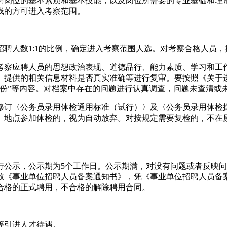
岗位的基本素质和基本技能，以及岗位所需要的专业基础和理论素
线的方可进入考察范围。
聘人数1:1的比例，确定进入考察范围人选。对考察合格人员，按
考察应聘人员的思想政治表现、道德品行、能力素质、学习和工
提供的相关信息材料是否真实准确等进行复审。要按照《关于进一
身份”等内容。对档案中存在的问题进行认真调查，问题未查清或
订〈公务员录用体检通用标准（试行）〉及〈公务员录用体检操作
、地点参加体检的，视为自动放弃。对按规定需要复检的，不在
行公示，公示期为5个工作日。公示期满，对没有问题或者反映
放《事业单位招聘人员备案通知书》，凭《事业单位招聘人员备
合格的正式聘用，不合格的解除聘用合同。
等引进人才待遇。