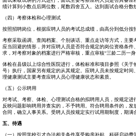
面试采取试讲的方式进行，面试主要考察应聘人员是否具备应聘
绩计算到小数点后两位数，尾数四舍五入。达到面试合格分数
（四）考察体检和心理测试
按照招聘岗位，根据应聘人员的考试总成绩，由高分到低分按招
考察采取函调、查阅档案、个别谈话、重点走访等方式，主要
应当回避的情形，并对应聘人员是否符合规定的岗位资格条件、
求，对考察对象的档案进行严格审核，重点审核“三龄二历一
体检在县级以上综合性医院进行，体检标准和项目参照《关于修
号）执行，国家另有规定的从其规定。应聘人员未按规定时间
理健康测试主要考查应聘人员心理健康状态和素质。
（五）公示聘用
对考试、考察、体检、心理测试合格的拟聘用人员，按规定进
反映问题影响聘用并查实的，不予聘用。符合聘用条件的，发
合同，确立人事关系。受聘人员按规定实行试用期制度，期满
五、待遇
（一）按照学校引才办法相关条件享受购房补贴、科研启动费