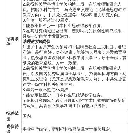
2.获得相关学科博士学位的博士后、在职教师和研究人
员。招聘学科与方向：马克思主义理论（尤其是思想政治
教育方向）、中共党史党建学一级学科相关研究方向。
3.年龄一般不超过40周岁。
4.能够承担至少一门本科生思政课教学任务。
5.在其研究领域已做出有一定影响力的原创性研究成果，
具备一定的学术发展潜力。
招聘条
助理教授B岗位
件
1.拥护中国共产党的领导和中国特色社会主义制度，遵纪
守法；品行良好，身心健康，能够为人师表；热爱教育事
业，热爱思政课教师职业和教书育人事业，乐于奉献，贯
彻党的教育路线、方针、政策。
2.获得相关学科博士学位的博士后、在职教师和研究人
员，以及国内优秀应届博士毕业生。招聘学科与方向：马
克思主义理论（尤其是思想政治教育方向）、中共党史党
建学一级学科相关研究方向。
3.年龄一般不超过35周岁。
4.能够承担至少一门本科生思政课教学任务。
5.在其研究领域可独立开展原创性学术研究并取得创新研
究成果，具备独立教学科研工作的能力或潜质。
招聘范
国内。
围
岗位待
事业单位编制，薪酬福利按照复旦大学相关规定。
遇