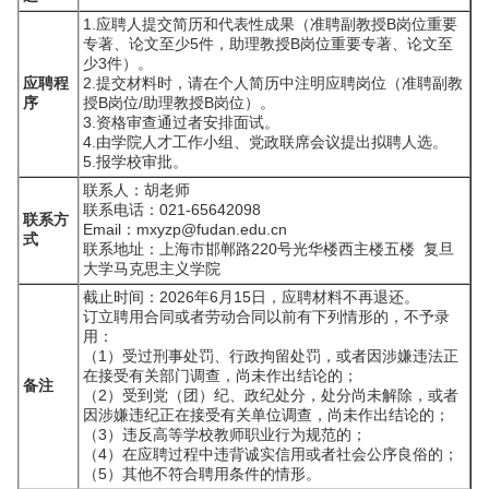
1.应聘人提交简历和代表性成果（准聘副教授B岗位重要
专著、论文至少5件，助理教授B岗位重要专著、论文至
少3件）。
应聘程
2.提交材料时，请在个人简历中注明应聘岗位（准聘副教
序
授B岗位/助理教授B岗位）。
3.资格审查通过者安排面试。
4.由学院人才工作小组、党政联席会议提出拟聘人选。
5.报学校审批。
联系人：胡老师
联系电话：021-65642098
联系方
Email：mxyzp@fudan.edu.cn
式
联系地址：上海市邯郸路220号光华楼西主楼五楼 复旦
大学马克思主义学院
截止时间：2026年6月15日，应聘材料不再退还。
订立聘用合同或者劳动合同以前有下列情形的，不予录
用：
（1）受过刑事处罚、行政拘留处罚，或者因涉嫌违法正
在接受有关部门调查，尚未作出结论的；
备注
（2）受到党（团）纪、政纪处分，处分尚未解除，或者
因涉嫌违纪正在接受有关单位调查，尚未作出结论的；
（3）违反高等学校教师职业行为规范的；
（4）在应聘过程中违背诚实信用或者社会公序良俗的；
（5）其他不符合聘用条件的情形。