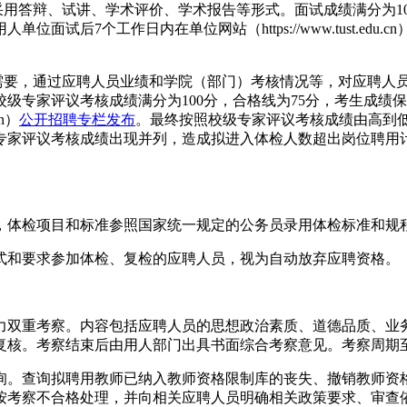
采用答辩、试讲、学术评价、学术报告等形式。面试成绩满分为10
7个工作日内在单位网站（https://www.tust.edu.cn
展需要，通过应聘人员业绩和学院（部门）考核情况等，对应聘人
级专家评议考核成绩满分为100分，合格线为75分，考生成绩
n）
公开招聘专栏发布
。最终按照校级专家评议考核成绩由高到低
专家评议考核成绩出现并列，造成拟进入体检人数超出岗位聘用
，体检项目和标准参照国家统一规定的公务员录用体检标准和规
式和要求参加体检、复检的应聘人员，视为自动放弃应聘资格。
力双重考察。内容包括应聘人员的思想政治素质、道德品质、业
复核。考察结束后由用人部门出具书面综合考察意见。考察周期
询。查询拟聘用教师已纳入教师资格限制库的丧失、撤销教师资
按考察不合格处理，并向相关应聘人员明确相关政策要求、审查