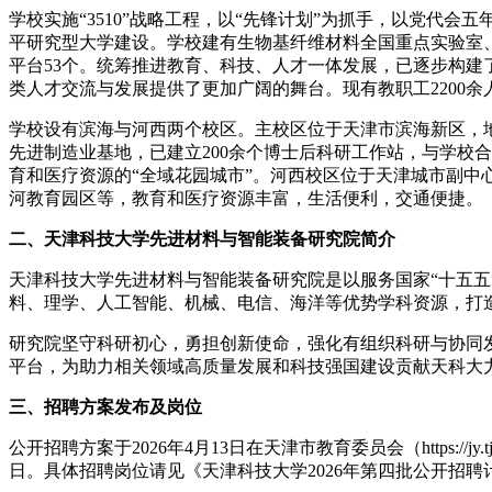
学校实施“3510”战略工程，以“先锋计划”为抓手，以党
平研究型大学建设。学校建有生物基纤维材料全国重点实验室
平台53个。统筹推进教育、科技、人才一体发展，已逐步构建
类人才交流与发展提供了更加广阔的舞台。现有教职工2200余人
学校设有滨海与河西两个校区。主校区位于天津市滨海新区，地
先进制造业基地，已建立200余个博士后科研工作站，与学校
育和医疗资源的“全域花园城市”。河西校区位于天津城市副中
河教育园区等，教育和医疗资源丰富，生活便利，交通便捷。
二、天津科技大学先进材料与智能装备研究院简介
天津科技大学先进材料与智能装备研究院是以服务国家“十五
料、理学、人工智能、机械、电信、海洋等优势学科资源，打
研究院坚守科研初心，勇担创新使命，强化有组织科研与协同
平台，为助力相关领域高质量发展和科技强国建设贡献天科大
三、招聘方案发布及岗位
公开招聘方案于2026年4月13日在天津市教育委员会（https://jy
日。具体招聘岗位请见《天津科技大学2026年第四批公开招