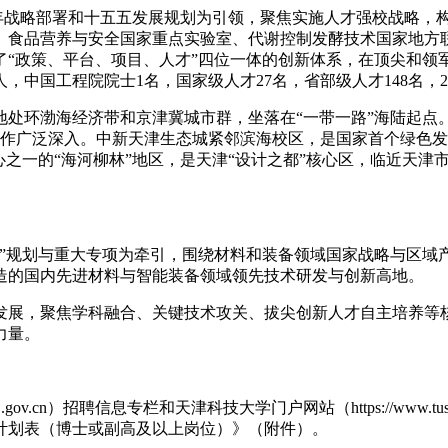
代会五年战略部署和十五五发展规划为引领，聚焦实施人才强校战略
、食品营养与安全国家重点实验室、代谢控制发酵技术国家地方
了“政策、平台、项目、人才”四位一体的创新体系，在顶尖和
，中国工程院院士1名，国家级人才27名，省部级人才148名，
处环渤海经济带和京津冀城市群，坐落在“一带一路”海陆起点。
合作广泛深入。中新天津生态城紧邻滨海校区，是国家首个绿色发
心之一的“海河柳林”地区，是天津“设计之都”核心区，临近天
五”规划与重大专项为牵引，围绕材料和装备领域国家战略与区域
造的国内先进材料与智能装备领域领先技术研发与创新高地。
发展，聚焦学科融合、关键技术攻关、拔尖创新人才自主培养等
力量。
.tj.gov.cn）招聘信息专栏和天津科技大学门户网站（https://ww
聘计划表（博士或副高及以上岗位）》（附件）。