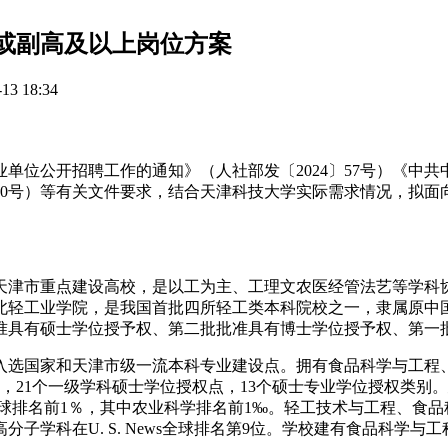
士或副高及以上岗位方案
3 18:34
单位公开招聘工作的通知》（人社部发〔2024〕57号）《中
〕10号）等有关文件要求，结合天津科技大学实际需求情况，拟
天津市重点建设高校，是以工为主、工理文农医经管法艺等学科协
河北轻工业学院，是我国首批四所轻工类本科院校之一，隶属原
准具有硕士学位授予权、第二批批准具有博士学位授予权、第一
专业入选国家和天津市级一流本科专业建设点。拥有食品科学与工
，21个一级学科硕士学位授权点，13个硕士专业学位授权类别
I全球排名前1％，其中农业科学排名前1‰。轻工技术与工程、食
子学科在U. S. News全球排名第9位。学校建有食品科学