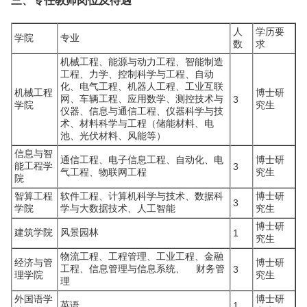
三、专任教师岗位及待遇
人
学历要
学院
专业
数
求
机械工程、能源与动力工程、智能制造
工程、力学、控制科学与工程、自动
化、电气工程、机器人工程、工业互联
机械工程
博士研
网、车辆工程、应用数学、测控技术与
3
学院
究生
仪器、信息与通信工程、仪器科学与技
术、材料科学与工程（储能材料、电
池、光伏材料、风能等）
信息与智
通信工程、电子信息工程、自动化、电
博士研
能工程学
3
气工程、物联网工程
究生
院
智算工程
软件工程、计算机科学与技术、数据科
博士研
3
学院
学与大数据技术、人工智能
究生
博士研
建筑学院
风景园林
1
究生
物流工程、工程管理、工业工程、金融
经济与管
博士研
工程、信息管理与信息系统、 财务管
3
理学院
究生
理
外国语学
博士研
英语
1