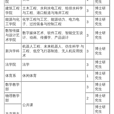
院
究生
建筑工程
土木工程、水利水电工程、给排水科学
博士研
3
学院
与工程、港口航道与海岸工程
究生
能源与化
化学工程与工艺、能源动力、电力电
博士研
3
工学院
子、过控装备与控制工程
究生
数智传媒
数字媒体艺术、软件工程、智能交互设
博士研
与设计艺
3
计、动画、传播学、产品设计
究生
术学院
机器人工程、未来机器人、仿生科学 与
博士研
新兴学科
工程、低空飞行器制造、无人机应用技
3
究生
术
博士研
法学院
法学
3
究生
博士研
体育系
休闲体育
1
究生
数学教学
博士研
3
部
究生
物理教学
博士研
2
部
究生
公共课
博士研
究生
马克思主