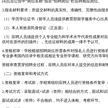
(4)点击公告中“岗位名称”或在“招聘岗位”栏应聘相应岗位。
3.报名材料要求：所提交材料的真实性、准确性、完整性由报
（1）学历学位证书（留学人员须提供教育部留学服务中心出
（2）本人有效居民身份证（正反面）；
（3）应聘人员须提供个人专业能力和学术水平代表性成果对
供对应原件的扫描件），无佐证材料的成果一律不予认可。
4.资格初审：学校根据招聘岗位所需条件对报名人员进行资
专业参考国内目录中相关或相近专业所学课程、研究方向等审
资格审查贯穿招聘全过程，应聘人员应对本人提交的信息和材
（二）资格复审和考试方式
1.资格复审：考试前，学校将组织应聘人员进行资格条件复审
2.考试方式：采取面试+试讲（答辩）相结合的方式，面试和试讲
面试或试讲（答辩）不合格的，均不进入体检、考察环节。