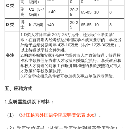
高
级岗）
0
0
C 类
副
C2（5-7
20-2
＜40
65-85
10
8
高
级岗）
5
博
20-2
D 类
5-7级岗
≤40
65-85
10
8
士
5
1.D类人才除年薪 20万-25万元外，还另设“业绩奖励”，
即：在首聘期内经考核达到相应学术成果要求的，学校另
外给予业绩奖励每年 4万-10万元（共计 12万-30万元）。
以上待遇以学校文件为准。
备注
2.购房补贴和安家补贴中含绍兴市人才政策待遇，待遇标
准和申领按照绍兴市人才政策相关规定执行。享受政府和
学校人才待遇的对象工作服务期和违约条款按照绍兴市人
才政策和学校政策执行。
3.符合学校相关条件者可参加机关事业单位养老保险。
五、应聘方式
1.应聘需提供以下材料：
（1）《
浙江越秀外国语学院应聘登记表.doc
》。
（2）学历学位证书（从第一学历学位到最高学历学位）；