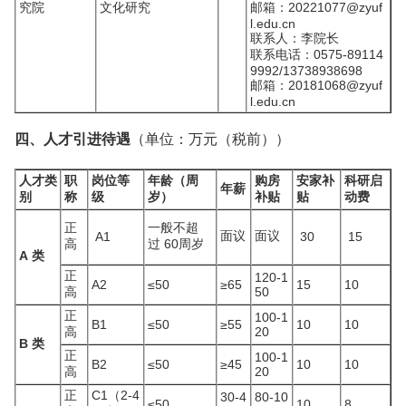
究院
文化研究
邮箱：20221077@zyuf
l.edu.cn
联系人：李院长
联系电话：0575-89114
9992/13738938698
邮箱：20181068@zyuf
l.edu.cn
四、人才引进待遇
（单位：万元（税前））
人才类
职
岗位等
年龄（周
购房
安家补
科研启
年薪
别
称
级
岁）
补贴
贴
动费
正
一般不超
面议
面议
A1
30
15
高
过 60周岁
A 类
正
120-1
A2
≤50
≥65
15
10
高
50
正
100-1
B1
≤50
≥55
10
10
高
20
B 类
正
100-1
B2
≤50
≥45
10
10
高
20
正
C1（2-4
30-4
80-10
≤50
10
8