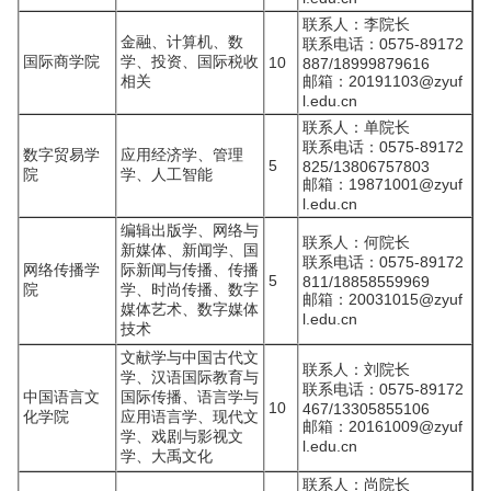
联系人：李院长
金融、计算机、数
联系电话：0575-89172
国际商学院
学、投资、国际税收
10
887/18999879616
相关
邮箱：20191103@zyuf
l.edu.cn
联系人：单院长
联系电话：0575-89172
数字贸易学
应用经济学、管理
5
825/13806757803
院
学、人工智能
邮箱：19871001@zyuf
l.edu.cn
编辑出版学、网络与
联系人：何院长
新媒体、新闻学、国
联系电话：0575-89172
网络传播学
际新闻与传播、传播
5
811/18858559969
院
学、时尚传播、数字
邮箱：20031015@zyuf
媒体艺术、数字媒体
l.edu.cn
技术
文献学与中国古代文
联系人：刘院长
学、汉语国际教育与
联系电话：0575-89172
中国语言文
国际传播、语言学与
10
467/13305855106
化学院
应用语言学、现代文
邮箱：20161009@zyuf
学、戏剧与影视文
l.edu.cn
学、大禹文化
联系人：尚院长