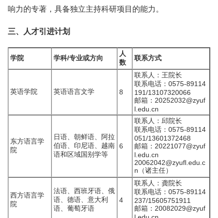
响力的专著，具备独立主持科研项目的能力。
三、人才引进计划
人
学院
学科/专业或方向
联系方式
数
联系人：王院长
联系电话：0575-89114
英语学院
英语语言文学
8
191/13107320066
邮箱：20252032@zyuf
l.edu.cn
联系人：邱院长
联系电话：0575-89114
日语、朝鲜语、阿拉
051/13601372468
东方语言学
伯语、印尼语、越南
6
邮箱：20221077@zyuf
院
语和区域国别学等
l.edu.cn
20062042@zyufl.edu.c
n（诸主任）
联系人：龚院长
法语、西班牙语、俄
联系电话：0575-89114
西方语言学
语、德语、意大利
4
237/15605751911
院
语、葡萄牙语
邮箱：20082029@zyuf
l.edu.cn