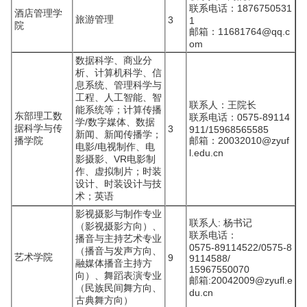
联系电话：1876750531
酒店管理学
旅游管理
3
1
院
邮箱：11681764@qq.c
om
数据科学、商业分
析、计算机科学、信
息系统、管理科学与
工程、人工智能、智
联系人：王院长
能系统等；计算传播
东部理工数
联系电话：0575-89114
学/数字媒体、数据
据科学与传
3
911/15968565585
新闻、新闻传播学；
播学院
邮箱：20032010@zyuf
电影/电视制作、电
l.edu.cn
影摄影、VR电影制
作、虚拟制片；时装
设计、时装设计与技
术；英语
影视摄影与制作专业
联系人: 杨书记
（影视摄影方向）、
联系电话：
播音与主持艺术专业
0575-89114522/0575-8
（播音与发声方向、
艺术学院
9
9114588/
融媒体播音主持方
15967550070
向）、舞蹈表演专业
邮箱:20042009@zyufl.e
（民族民间舞方向、
du.cn
古典舞方向）