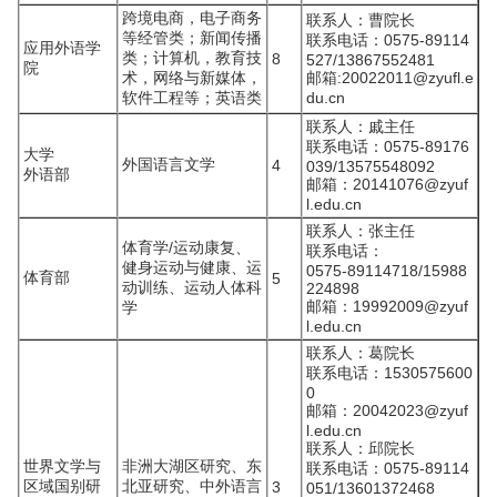
跨境电商，电子商务
联系人：曹院长
等经管类；新闻传播
联系电话：0575-89114
应用外语学
类；计算机，教育技
8
527/13867552481
院
术，网络与新媒体，
邮箱:20022011@zyufl.e
软件工程等；英语类
du.cn
联系人：戚主任
联系电话：0575-89176
大学
外国语言文学
4
039/13575548092
外语部
邮箱：20141076@zyuf
l.edu.cn
联系人：张主任
体育学/运动康复、
联系电话：
健身运动与健康、运
0575-89114718/15988
体育部
5
动训练、运动人体科
224898
邮箱：19992009@zyuf
学
l.edu.cn
联系人：葛院长
联系电话：1530575600
0
邮箱：20042023@zyuf
l.edu.cn
联系人：邱院长
世界文学与
非洲大湖区研究、东
联系电话：0575-89114
区域国别研
北亚研究、中外语言
3
051/13601372468