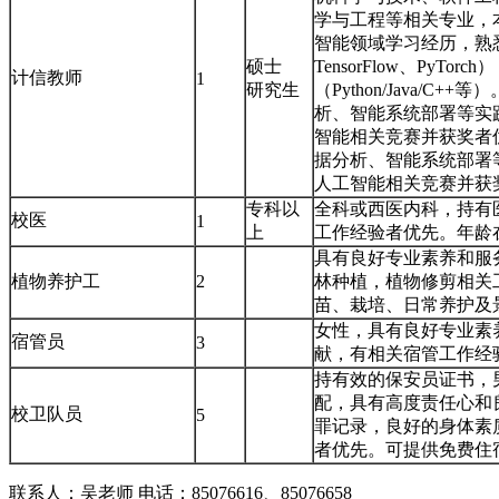
学与工程等相关专业，
智能领域学习经历，熟
硕士
TensorFlow、PyT
计信教师
1
研究生
（Python/Java/
析、智能系统部署等实
智能相关竞赛并获奖者
据分析、智能系统部署
人工智能相关竞赛并获
专科以
全科或西医内科，持有
校医
1
上
工作经验者优先。年龄
具有良好专业素养和服
植物养护工
2
林种植，植物修剪相关
苗、栽培、日常养护及
女性，具有良好专业素
宿管员
3
献，有相关宿管工作经
持有效的保安员证书，
配，具有高度责任心和
校卫队员
5
罪记录，良好的身体素
者优先。可提供免费住
联系人：吴老师 电话：85076616、85076658