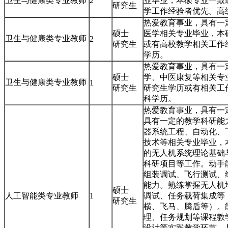
卫生与健康类专业教师
2
业毕业，本硕专业一致
研究生
学工作经验者优先。高
热爱教育事业，具有一
硕士
医学相关专业毕业，本
卫生与健康类专业教师
2
研究生
或有高校教学相关工作
学历。
热爱教育事业，具有一
硕士
学、中医康复等相关专
卫生与健康类专业教师
1
研究生
研究生学历或有相关工
科学历。
热爱教育事业，具有一
具有一定的教学科研能
器系统工程、自动化、
技术等相关专业毕业，
的无人机系统理论基础
科研项目等工作。动手
组装调试、飞行测试、
能力。熟练掌握无人机
硕士
人工智能类专业教师
1
调试、任务载荷集成等
研究生
横、飞马、腾盾等）。
理、任务规划等课程教
设计等实践教学环节。