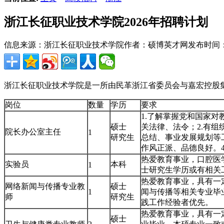
浙江长征职业技术学院2026年招聘计划
信息来源：浙江长征职业技术学院
作者：硕博英才网
发布时间：20
浙江长征职业技术学院是一所由民革浙江省委员会与嘉宏控股
岗位
数量
学历
要求
1.了解掌握党和国家
硕士
关法律、法令；2.有
院长办公室主任
1
研究生
总结、事业发展规划等
作风正派、品德良好。4
热爱教育事业，口腔医
实验员
本科
1
士研究生学历或有相关
热爱教育事业，具有一
网络新闻与传播专业教
硕士
1
闻与传播等相关专业毕
师
研究生
践工作经验者优先。
热爱教育事业，具有一
硕士