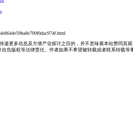
sx
s
374e8644e59ba8e700f0dac974f.html
出于传递更多信息及方便产业探讨之目的，并不意味着本站赞同其
负版权等法律责任。作者如果不希望被转载或者联系转载等事宜，请与我