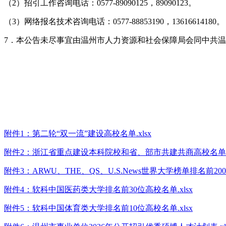
（2）招引工作咨询电话：0577-89090125，89090123。
（3）网络报名技术咨询电话：0577-88853190，13616614180。
7．本公告未尽事宜由温州市人力资源和社会保障局会同中共
附件1：第二轮“双一流”建设高校名单.xlsx
附件2：浙江省重点建设本科院校和省、部市共建共商高校名单.x
附件3：ARWU、THE、QS、U.S.News世界大学榜单排名前200
附件4：软科中国医药类大学排名前30位高校名单.xlsx
附件5：软科中国体育类大学排名前10位高校名单.xlsx