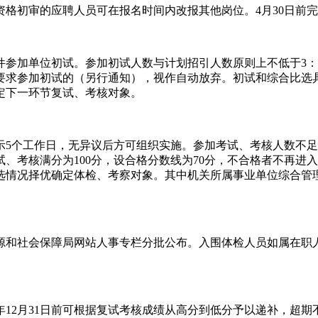
格初审的应聘人员可在报名时间内改报其他岗位。4月30日前
件参加单位初试。参加初试人数与计划招引人数原则上不低于3：
要求参加初试的（另行通知），视作自动放弃。初试和综合比选
定下一环节复试、考核对象。
5个工作日，无异议后方可组织实施。参加考试、考核人数不足
、考核满分为100分，设合格分数线为70分，不合格者不再进
选情况择优确定体检、考察对象。其中机关所属事业单位综合管
源和社会保障局网站人事专栏分批公布。入围体检人员如属在职
年12月31日前可根据复试考核成绩从高分到低分予以递补，超期