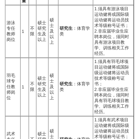
量
1.须具有游泳项目
运动健将或国际级
硕
运动健将运动员技
游泳
硕士
士
术等级称号证书；
专任
不
研究
研究生
：体育学
及
2.非应届毕业生应
1
教师
限
生及
类
以
聘本岗位，须同时
岗位
以上
上
具有游泳项目教
学、训练相关工作
经历。
1.须具有羽毛球项
目运动健将或国际
级运动健将运动员
羽毛
硕
硕士
技术等级称号证
球专
士
不
研究
研究生
：体育学
书；
任教
及
1
限
生及
类
2.非应届毕业生应
师岗
以
以上
聘本岗位，须同时
位
上
具有羽毛球项目教
学、训练相关工作
经历。
1.须具有武术项目
运动健将或国际级
硕
运动健将运动员技
武术
硕士
士
术等级称号证书；