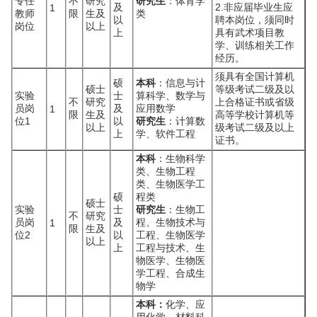
专任
不
研究
研究生
：体育学
及
2.非应届毕业生应
1
教师
限
生及
类
以
聘本岗位，须同时
岗位
以上
上
具有武术项目教
学、训练相关工作
经历。
须具有全国计算机
硕
本科
：信息与计
硕士
等级考试二级及以
实验
士
算科学、数学与
不
研究
上合格证书或省级
员岗
及
应用数学
1
限
生及
高等学校计算机等
位1
以
研究生
：计算数
以上
级考试二级及以上
上
学、软件工程
证书。
本科
：生物科学
类、生物工程
类、生物医学工
硕
程类
硕士
实验
士
研究生
：生物工
不
研究
员岗
及
程、生物技术与
1
限
生及
位2
以
工程、生物医学
以上
上
工程与技术、生
物医学、生物医
学工程、合成生
物学
本科：
化学、应