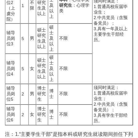
须同时满足：
位2
不
研究
及
研究生
：心理学
1
1.普通高校应届毕
（上
限
生及
以
类
业生；
虞分
以上
上
2.中共党员（含预
院）
备党员）；
硕
3.具有一年及以上
硕士
辅导
士
主要学生干部经
研究
员岗
男
及
不限
5
历。
生及
位3
以
以上
上
硕
硕士
辅导
士
研究
员岗
女
及
不限
5
生及
位4
以
以上
上
须同时满足：
辅导
博士
博
1.普通高校应届毕
员岗
男
研究
不限
2
士
业生；
位5
生
2.中共党员（含预
辅导
博士
备党员）；
博
员岗
女
研究
不限
2
3.具有学生干部经
士
位6
生
历。
注：1.“主要学生干部”是指本科或研究生就读期间担任下列