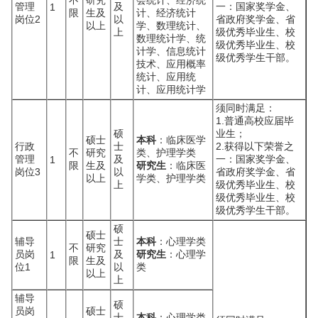
不
研究
会统计、经济统
管理
及
一：国家奖学金、
1
限
生及
计、经济统计
岗位2
以
省政府奖学金、省
以上
学、数理统计、
上
级优秀毕业生、校
数理统计学、统
级优秀毕业生、校
计学、信息统计
级优秀学生干部。
技术、应用概率
统计、应用统
计、应用统计学
须同时满足：
1.普通高校应届毕
硕
业生；
硕士
本科
：临床医学
行政
士
2.获得以下荣誉之
不
研究
类、护理学类
管理
及
一：国家奖学金、
1
限
生及
研究生
：临床医
岗位3
以
省政府奖学金、省
以上
学类、护理学类
上
级优秀毕业生、校
级优秀毕业生、校
级优秀学生干部。
硕
硕士
辅导
士
本科
：心理学类
不
研究
员岗
及
研究生
：心理学
1
限
生及
位1
以
类
以上
上
辅导
硕
员岗
硕士
士
本科
：心理学类