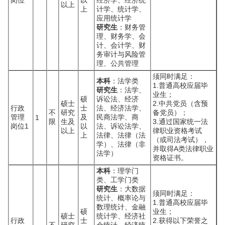
岗位
以
经济学、经济统
以上
上
计学、统计学、
应用统计学
研究生
：财务管
理、财务学、会
计、会计学、财
务审计与风险管
理、公共管理
须同时满足：
本科
：法学类
1.普通高校应届毕
研究生
：法学、
业生；
硕
诉讼法、经济
硕士
2.中共党员（含预
行政
士
法、经济法学、
不
研究
备党员）；
管理
及
民商法学、商
1
限
生及
3.通过国家统一法
岗位1
以
法、诉讼法学、
以上
律职业资格考试
上
法律、法律（法
（或司法考试），
学）、法律（非
并取得A类法律职业
法学）
资格证书。
本科
：理学门
类、工学门类
研究生
：大数据
须同时满足：
统计、概率论与
1.普通高校应届毕
数理统计、金融
硕
业生；
硕士
统计学、经济社
行政
士
2.获得以下荣誉之