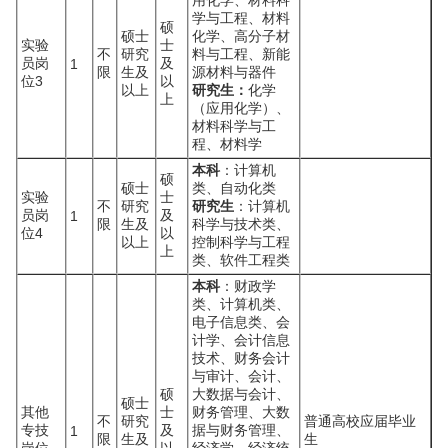
用化学、材料科
学与工程、材料
硕
硕士
化学、高分子材
实验
士
不
研究
料与工程、新能
员岗
及
1
限
生及
源材料与器件
位3
以
以上
研究生：
化学
上
（应用化学）、
材料科学与工
程、材料学
本科
：计算机
硕
硕士
类、自动化类
实验
士
不
研究
研究生
：计算机
员岗
及
1
限
生及
科学与技术类、
位4
以
以上
控制科学与工程
上
类、软件工程类
本科
：财政学
类、计算机类、
电子信息类、会
计学、会计信息
技术、财务会计
与审计、会计、
硕
大数据与会计、
硕士
其他
士
财务管理、大数
不
研究
普通高校应届毕业
专技
及
据与财务管理、
1
限
生及
生