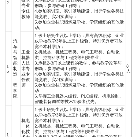
技术
3.承担2-3门以上课程的教学，参与教学改革与
2
专业
创新，参与教研工作等；
专任
4.参加实训室、实训基地建设，指导学生各类技
教师
能竞赛、实习实训等；
5.参加企业挂职锻炼及学校、学院组织的其他活
动。
1.硕士研究生及以上学历；具有高级职称、企业
汽
或学校教学3年以上工作经验、特别优秀者可放
车
宽至本科学历；
与
工业
2.机械类、机械工程类、电气工程类、自动化
智
机器
类、控制科学与工程类等相关专业；
能
人技
3.承担2-3门以上课程的教学，参与教学改革与
8
1
制
术专
创新，参与教研工作等；
人
5
造
业专
4.参加实训室、实训基地建设，指导学生各类技
工
任教
能竞赛、实习实训等；
程
师
5.参加企业挂职锻炼及学校、学院组织的其他活
学
动；
院
6.掌握工业机器人编程、PLC编程、机电控制、
智能装备调试等技术经验者优先。
1.硕士研究生及以上学历；具有高级职称、企业
或学校教学3年以上工作经验、特别优秀者可放
机电
宽至本科学历；
一体
2.机械类、机械工程类、电气工程类、自动化
化技
类、控制科学与工程类等相关专业；
1