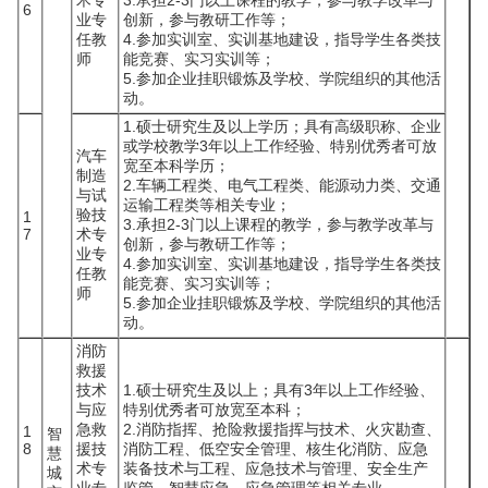
术专
3.承担2-3门以上课程的教学，参与教学改革与
6
业专
创新，参与教研工作等；
任教
4.参加实训室、实训基地建设，指导学生各类技
师
能竞赛、实习实训等；
5.参加企业挂职锻炼及学校、学院组织的其他活
动。
1.硕士研究生及以上学历；具有高级职称、企业
或学校教学3年以上工作经验、特别优秀者可放
汽车
宽至本科学历；
制造
2.车辆工程类、电气工程类、能源动力类、交通
与试
运输工程类等相关专业；
验技
1
3.承担2-3门以上课程的教学，参与教学改革与
7
术专
创新，参与教研工作等；
业专
4.参加实训室、实训基地建设，指导学生各类技
任教
能竞赛、实习实训等；
师
5.参加企业挂职锻炼及学校、学院组织的其他活
动。
消防
救援
技术
1.硕士研究生及以上；具有3年以上工作经验、
与应
特别优秀者可放宽至本科；
急救
2.消防指挥、抢险救援指挥与技术、火灾勘查、
1
智
8
援技
消防工程、低空安全管理、核生化消防、应急
慧
术专
装备技术与工程、应急技术与管理、安全生产
城