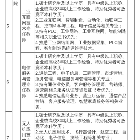
1.硕士研究生及以上学历；具有中级以上职称、
院
企业或高校3年以上工作经验、特别优秀者可放
工业
宽至本科学历；
互联
2.工业互联网、智能制造、自动化、物联网工
网技
程、控制科学与工程、电子信息等相关专业；
5
术专
3.持有PLC、工业网络、工业互联网、智能制造
任教
等相关职业证书优先；
师
4.熟悉工业网络组网、工业数据采集、PLC编
程、智能制造系统运维等技术。
1.硕士研究生及以上学历；具有中级以上职称、
企业或高校3年以上工作经验、特别优秀者可放
电信
宽至本科学历；
服务
2.通信工程、电子信息、工商管理、市场营销、
与管
服务管理、电信服务与管理等相关专业；
6
理专
3.持有通信业务员、客户服务管理师、营销师、
任教
运营商相关服务认证等资质证书者优先；
师
4.熟悉电信运营商业务、营业厅运营、通信产品
营销、客户服务管理、智慧家庭服务等相关业
务。
1.硕士研究生及以上学历；具有中级以上职称、
企业或高校3年以上工作经验、特别优秀者可放
无人
宽至本科学历；
机应
2.无人机应用技术、飞行器设计、航空工程、自
用技
动化、电子信息、测绘工程等相关专业；
7