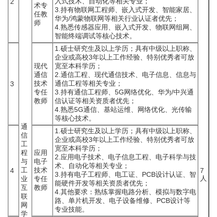
入式技术、自动化等相关专业；
2
术专
3.持有物联网工程师、嵌入式开发、智能家居、
任教
华为/鸿蒙物联网等相关行业认证者优先；
师
4.熟悉传感器应用、嵌入式开发、物联网组网、
智能终端调试等核心技术。
1.硕士研究生及以上学历；具有中级以上职称、
企业或高校3年以上工作经验、特别优秀者可放
现代
宽至本科学历；
通信
2.通信工程、现代通信技术、电子信息、信息与
技术
通信工程等相关专业；
3
专任
3.持有通信工程师、5G网络优化、华为/中兴通
教师
信认证等相关资质者优先；
4.熟悉5G通信、基站运维、网络优化、光传输
等核心技术。
通
1.硕士研究生及以上学历；具有中级以上职称、
信
企业或高校3年以上工作经验、特别优秀者可放
工
宽至本科学历；
程
应用
2.应用电子技术、电子信息工程、电子科学与技
与
电子
术、自动化等相关专业；
工
技术
4
7
3.持有电子工程师、电工证、PCB设计认证、智
人
业
专任
能硬件开发等相关资质者优先；
互
教师
4.其他要求：熟练掌握电路分析、模拟与数字电
联
路、单片机开发、电子设备维修、PCB设计等
网
专业技能。
学