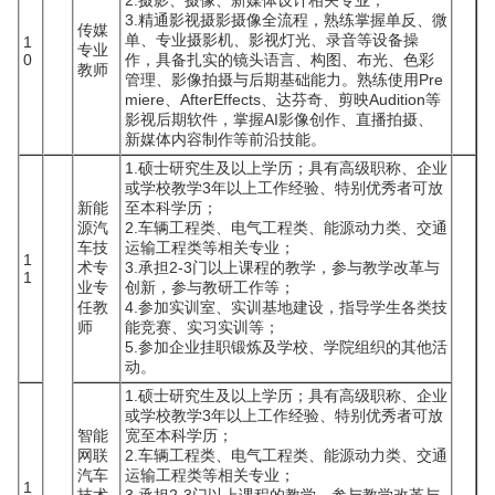
2.摄影、摄像、新媒体设计相关专业；
3.精通影视摄影摄像全流程，熟练掌握单反、微
传媒
单、专业摄影机、影视灯光、录音等设备操
1
专业
0
作，具备扎实的镜头语言、构图、布光、色彩
教师
管理、影像拍摄与后期基础能力。熟练使用Pre
miere、AfterEffects、达芬奇、剪映Audition等
影视后期软件，掌握AI影像创作、直播拍摄、
新媒体内容制作等前沿技能。
1.硕士研究生及以上学历；具有高级职称、企业
或学校教学3年以上工作经验、特别优秀者可放
新能
至本科学历；
源汽
2.车辆工程类、电气工程类、能源动力类、交通
车技
运输工程类等相关专业；
1
术专
3.承担2-3门以上课程的教学，参与教学改革与
1
业专
创新，参与教研工作等；
任教
4.参加实训室、实训基地建设，指导学生各类技
师
能竞赛、实习实训等；
5.参加企业挂职锻炼及学校、学院组织的其他活
动。
1.硕士研究生及以上学历；具有高级职称、企业
或学校教学3年以上工作经验、特别优秀者可放
智能
宽至本科学历；
网联
2.车辆工程类、电气工程类、能源动力类、交通
汽车
运输工程类等相关专业；
1