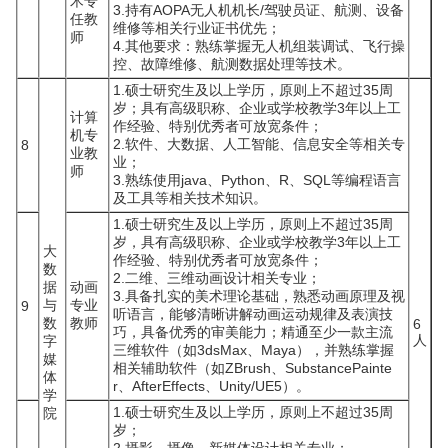
术专
3.持有AOPA无人机机长/驾驶员证、航测、设备
任教
维修等相关行业证书优先；
师
4.其他要求：熟练掌握无人机组装调试、飞行操
控、故障维修、航测数据处理等技术。
1.硕士研究生及以上学历，原则上不超过35周
岁；具有高级职称、企业或学校教学3年以上工
计算
作经验、特别优秀者可放宽条件；
机专
2.软件、大数据、人工智能、信息安全等相关专
8
业教
业；
师
3.熟练使用java、Python、R、SQL等编程语言
及工具等相关技术知识。
1.硕士研究生及以上学历，原则上不超过35周
岁，具有高级职称、企业或学校教学3年以上工
大
作经验、特别优秀者可放宽条件；
数
2.二维、三维动画设计相关专业；
据
动画
3.具备扎实的美术理论基础，熟悉动画原理及视
与
专业
9
听语言，能够清晰讲解动画运动规律及表演技
数
教师
6
巧，具备优秀的审美能力；精通至少一款主流
人
字
三维软件（如3dsMax、Maya），并熟练掌握
媒
相关辅助软件（如ZBrush、SubstancePainte
体
r、AfterEffects、Unity/UE5）。
学
1.硕士研究生及以上学历，原则上不超过35周
院
岁；