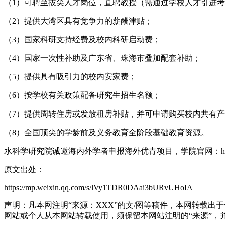
（1）可聘至拔尖人才岗位，直聘教授（需通过学校人才引进
（2）提供大湾区具有竞争力的薪酬津贴；
（3）国家科研支持经费及校内科研启动费；
（4）国家一次性补助及广东省、珠海市叠加配套补助；
（5）提供具有吸引力的校内安家费；
（6）按学校有关政策配备研究生招生名额；
（7）提供周转住房或发放租房补贴，并可申请购买校内共有
（8）全国顶尖的学龄前及义务教育全阶段基础教育资源。
水科学研究院诚邀海内外学者申报海外优青项目，学院官网：https://cw
原文出处：
https://mp.weixin.qq.com/s/lVy1TDR0DAai3bURvUHoIA
声明：凡本网注明“来源：XXX”的文/图等稿件，本网转载
网站或个人从本网站转载使用，须保留本网站注明的“来源”，并自