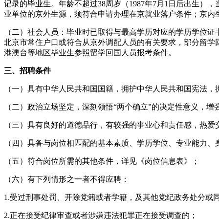
记录的毕业生。年龄不超过38周岁（1987年7月1日后出生），
业单位的京外生源，须符合申请办理在京就业落户条件；京内
（二）社会人员：毕业时已取得与最高学历对应的学历学位证书
北京市常住户口或符合从京外调配人员的有关要求，部分留学
港澳台等地区毕业生参照留学回国人员报考条件。
三、招聘条件
（一）具有中华人民共和国国籍，拥护中华人民共和国宪法，
（二）政治立场坚定，深刻领悟“两个确立”的决定性意义，增强
（三）具有良好的道德品行，有较强的事业心和责任感，热爱
（四）具备与岗位相匹配的基本素质、学历学位、专业能力、
（五）符合岗位所需的其他条件，详见《岗位信息表》；
（六）有下列情形之一者不得应聘：
1.受过刑事处罚、开除党籍或者学籍，及其他党纪政务处分或
2.正在接受纪律审查或者涉嫌违法犯罪正在接受调查的；