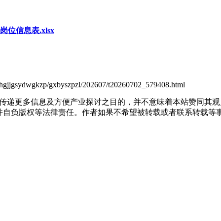
信息表.xlsx
yhgjjgsydwgkzp/gxbyszpzl/202607/t20260702_579408.html
出于传递更多信息及方便产业探讨之目的，并不意味着本站赞同其
负版权等法律责任。作者如果不希望被转载或者联系转载等事宜，请与我