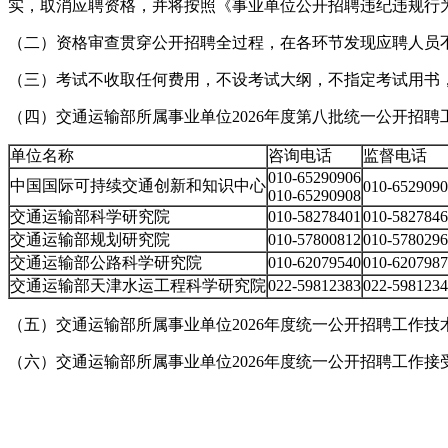
实，取消应聘资格，并将按照《事业单位公开招聘违纪违规行
（二）资格审查贯穿公开招聘全过程，在各环节发现应聘人员
（三）考试不收取任何费用，不设考试大纲，不指定考试用书
（四）交通运输部所属事业单位2026年度第八批统一公开招
单位名称
咨询电话
监督电话
010-65290906
中国国际可持续交通创新和知识中心
010-652909
010-65290908
交通运输部科学研究院
010-58278401
010-582784
交通运输部规划研究院
010-57800812
010-578029
交通运输部公路科学研究院
010-62079540
010-620798
交通运输部天津水运工程科学研究院
022-59812383
022-598123
（五）交通运输部所属事业单位2026年度统一公开招聘工作技术咨询电话：
（六）交通运输部所属事业单位2026年度统一公开招聘工作接受社会监督，