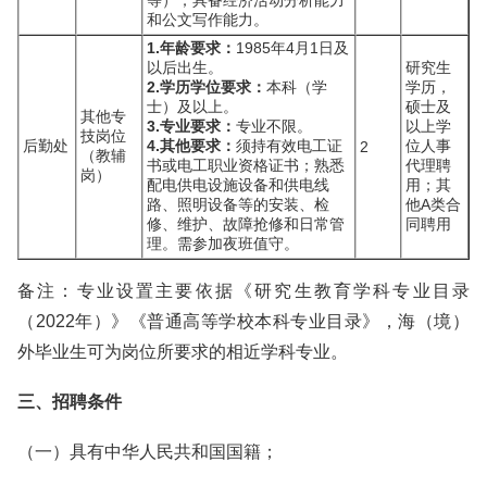
等）；具备经济活动分析能力
和公文写作能力。
1.年龄要求：
1985年4月1日及
以后出生。
研究生
2.学历学位要求：
本科（学
学历，
士）及以上。
硕士及
其他专
3.专业要求：
专业不限。
以上学
技岗位
后勤处
4.其他要求：
须持有效电工证
位人事
2
（教辅
书或电工职业资格证书；熟悉
代理聘
岗）
配电供电设施设备和供电线
用；其
路、照明设备等的安装、检
他A类合
修、维护、故障抢修和日常管
同聘用
理。需参加夜班值守。
备注：专业设置主要依据《研究生教育学科专业目录
（2022年）》《普通高等学校本科专业目录》，海（境）
外毕业生可为岗位所要求的相近学科专业。
三、招聘条件
（一）具有中华人民共和国国籍；