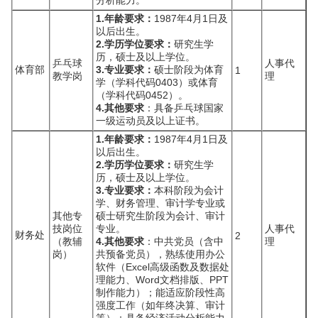
分析能力。
1.年龄要求：
1987年4月1日及
以后出生。
2.学历学位要求：
研究生学
历，硕士及以上学位。
乒乓球
人事代
体育部
3.专业要求：
硕士阶段为体育
1
教学岗
理
学（学科代码0403）或体育
（学科代码0452）。
4.其他要求
：具备乒乓球国家
一级运动员及以上证书。
1.年龄要求：
1987年4月1日及
以后出生。
2.学历学位要求：
研究生学
历，硕士及以上学位。
3.专业要求：
本科阶段为会计
学、财务管理、审计学专业或
其他专
硕士研究生阶段为会计、审计
技岗位
专业。
人事代
财务处
2
（教辅
4.其他要求
：中共党员（含中
理
岗）
共预备党员），熟练使用办公
软件（Excel高级函数及数据处
理能力、Word文档排版、PPT
制作能力）；能适应阶段性高
强度工作（如年终决算、审计