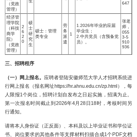
生
647
（党政
管理）
经济管
张老
理学院
硕
劳
1.2026年毕业的应届
2
师，
（科技
士
硕士：管理
务
毕业生；
6
055
商学
研
1
2
类专业
派
2.中共党员（含预备党
3-5
院）
究
0
遣
员）。
910
（党政
生
936
管理）
三、招聘程序
（一）网上报名。
应聘者登陆安徽师范大学人才招聘系统进
行网上报名（报名网址https://hr.ahnu.edu.cn/zp.html），每
人限报1个岗位，招聘计划自发布之日起实施，招满为止。
第一次报名时间截止到2026年4月28日18时，考核时间另
行通知。
请将本人身份证（正反面）、本科及以上毕业证书和学位证
书、岗位要求的其他条件等支撑材料扫描合成1个PDF文档