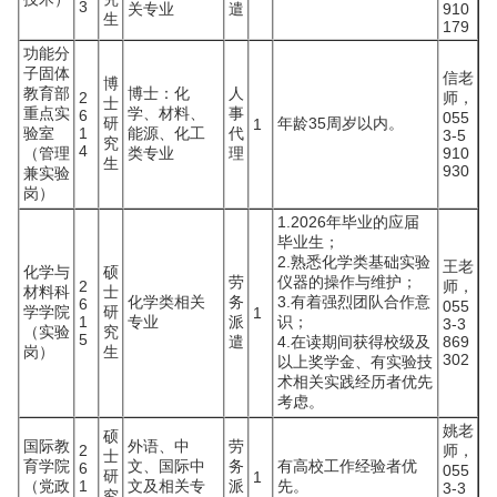
3
关专业
遣
910
生
179
功能分
子固体
信老
博
教育部
博士：化
人
2
师，
士
重点实
学、材料、
事
6
055
研
年龄35周岁以内。
1
验室
1
能源、化工
代
3-5
究
4
（管理
类专业
理
910
生
930
兼实验
岗）
1.2026年毕业的应届
毕业生；
2.熟悉化学类基础实验
王老
化学与
硕
劳
仪器的操作与维护；
2
师，
材料科
士
化学类相关
务
3.有着强烈团队合作意
6
055
学学院
研
1
1
专业
派
识；
3-3
（实验
究
5
遣
4.在读期间获得校级及
869
岗）
生
302
以上奖学金、有实验技
术相关实践经历者优先
考虑。
姚老
硕
国际教
外语、中
劳
2
师，
士
育学院
文、国际中
务
有高校工作经验者优
6
055
研
1
（党政
1
文及相关专
派
先。
3-3
究