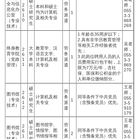
硕
全与信
劳
2
师，
士
本科和硕士
息化办
务
6
055
研
均为计算机
1
公室
1
派
3-3
究
及相关专业
0
（专业
遣
869
生
269
技术）
1.年龄在35周岁以下；
2.具有非学历教育管理
吴老
等相关工作经验者优
终身教
大
教育学、汉
劳
2
师，
先；
育学院
学
语言文学、
务
6
055
3.此岗位聘用人员的人
1
（党政
1
本
计算机及相
派
3-3
员费用实行包干制，上
1
管理）
科
关专业
遣
869
限为7万元/年，含社
270
保、医保和公积金的个
人和单位缴纳部分。
王老
硕
劳
2
师，
图书馆
士
计算机及相
务
同等条件下中共党员
6
055
（专业
研
1
1
关专业
派
（含预备党员）优先。
3-5
技术）
究
2
遣
910
生
179
王老
硕
图书馆学、
劳
2
师，
图书馆
士
情报学、图
务
同等条件下中共党员
6
055
（专业
研
2
1
书情报等相
派
（含预备党员）优先
3-5
技术）
究