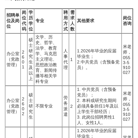
岗
学
聘
需
招聘单
位
历
用
求
岗位
位及岗
专业
其他要求
代
学
方
人
咨询
位
码
位
式
数
文学、历
硕
史、哲学、
士
米老
法学、教育
研
人
1.2026年毕业的应届
2
师，
办公室
学、马克思
究
事
毕业生；
6
055
（党政
主义理论、
1
0
生
代
2.中共党员（含预备党
3-5
管理）
思想政治教
1
及
理
员）。
910
育、新闻传
027
以
播等相关学
上
科专业
1. 中共党员（含预备
米老
硕
党员）；
劳
2
师，
办公室
士
2. 本科或研究生期间
务
6
055
（党政
研
不限专业
必须具备担任1年及以
2
0
派
3-5
管理）
究
上学生干部经历；
2
遣
910
生
3. 此岗位招聘男性1
027
人、女性1人。
1.2026年毕业的应届
毕业生；
甘老