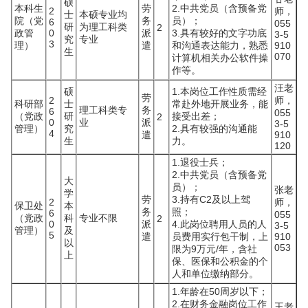
硕
本科生
劳
2.中共党员（含预备党
2
师，
士
本硕专业均
院（党
务
员）；
6
055
研
为理工科类
2
政管
0
派
3.具有较好的文字功底
3-5
究
专业
3
理）
遣
和沟通表达能力，熟悉
910
生
070
计算机相关办公软件操
作等。
汪老
硕
1.本岗位工作性质需经
劳
2
师，
科研部
士
常赴外地开展业务，能
理工科类专
务
6
055
（党政
研
接受出差；
2
0
业
派
3-5
管理）
究
2.具有较强的沟通能
4
遣
910
生
力。
120
1.退役士兵；
2.中共党员（含预备党
大
员）；
张老
学
劳
3.持有C2及以上驾
2
师，
保卫处
本
务
照；
6
055
（党政
科
专业不限
2
0
派
4.此岗位聘用人员的人
3-5
管理）
及
5
遣
员费用实行包干制，上
910
以
053
限为9万元/年，含社
上
保、医保和公积金的个
人和单位缴纳部分。
1.年龄在50周岁以下；
2.在财务金融岗位工作
王老