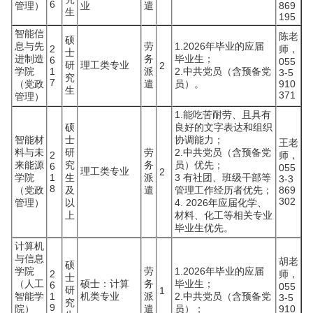
6
管理）
业
遣
869
生
195
智能信
陈老
硕
息与先
劳
1.2026年毕业的应届
2
师，
士
进制造
务
毕业生；
6
055
研
理工类专业
2
学院
1
派
2.中共党员（含预备党
3-5
究
7
（党政
遣
员）。
910
生
371
管理）
1.能吃苦耐劳、且具有
硕
良好的文字表达和组织
智能材
士
协调能力；
王老
料与未
研
劳
2.中共党员（含预备党
2
师，
来能源
究
务
员）优先；
6
055
理工类专业
2
学院
1
生
派
3 有社团、班级干部等
3-3
8
（党政
及
遣
管理工作经历者优先；
869
302
管理）
以
4. 2026年应届化学、
上
材料、化工等相关专业
毕业生优先。
计算机
与信息
胡老
硕
学院
劳
1.2026年毕业的应届
2
师，
士
（人工
硕士：计算
务
毕业生；
6
055
研
1
智能学
1
机类专业
派
2.中共党员（含预备党
3-5
究
9
院）
遣
员）；
910