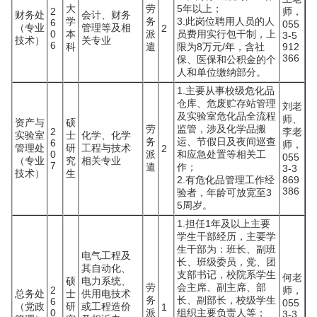
大
劳
5年以上；
2
师，
财务处
会计、财务
学
务
3.此岗位聘用人员的人
6
055
（专业
管理等及相
2
0
本
派
员费用实行包干制，上
3-5
技术）
关专业
6
科
遣
限为8万元/年，含社
912
366
保、医保和公积金的个
人和单位缴纳部分。
1.主要从事校级危化品
仓库、危废贮存站管理
刘老
及实验室危化品全流程
师、
资产与
硕
劳
监管，涉及化学品搬
2
李老
实验室
士
化学、化学
务
运、节假日及夜间巡查
6
师，
管理处
研
工程与技术
2
0
派
和应急处置等相关工
055
（专业
究
相关专业
7
遣
作；
3-3
技术）
生
2.有危化品管理工作经
869
386
验者，年龄可放宽至3
5周岁。
1.担任1年及以上主要
学生干部经历，主要学
生干部为：班长、副班
电气工程及
长、班级委员，党、团
其自动化、
支部书记，校院系学生
何老
硕
电力系统、
劳
会主席、副主席、部
2
师，
总务处
士
供用电技术
务
长、副部长，校级学生
6
055
（党政
研
或工程造价
1
0
派
组织主要负责人等；
3-3