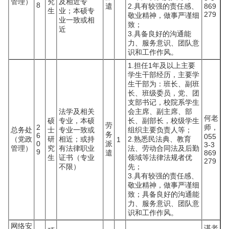
管理）
究
及相近专
8
遣
2.具有较强的责任感、
869
生
业；本硕专
279
敬业精神，做事严谨细
业一致或相
致；
近
3.具备良好的沟通能
力、服务意识、团队意
识和工作作风。
1.担任1年及以上主要
学生干部经历，主要学
生干部为：班长、副班
长、班级委员，党、团
支部书记，校院系学生
法学及相关
会主席、副主席、部
何老
硕
专业，本硕
长、副部长，校级学生
劳
2
师，
总务处
士
专业一致或
组织主要负责人等；
务
6
055
（党政
研
相近；或持
2.熟悉民法典、教育
1
0
派
3-3
管理）
究
有法律职业
法、劳动合同法及后勤
9
遣
869
生
证书（专业
领域等法律法规者优
279
不限）
先；
3.具有较强的责任感、
敬业精神，做事严谨细
致；具备良好的沟通能
力、服务意识、团队意
识和工作作风。
网络安
谌老