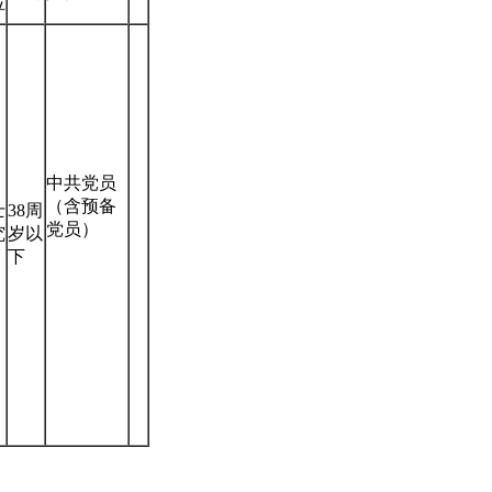
位
中共党员
（含预备
士
38周
党员）
究
岁以
下