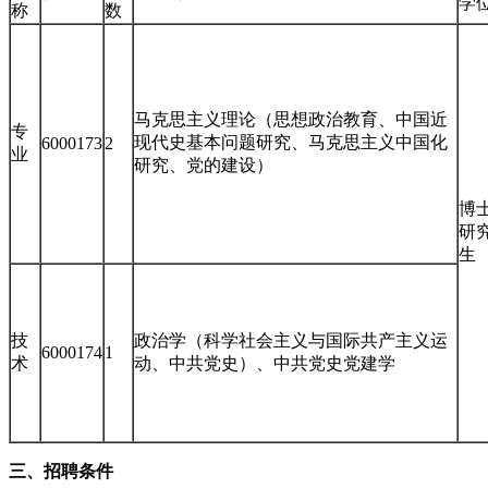
学
称
数
马克思主义理论（思想政治教育、中国近
专
现代史基本问题研究、马克思主义中国化
6000173
2
业
研究、党的建设）
博
研
生
技
政治学（科学社会主义与国际共产主义运
6000174
1
术
动、中共党史）、中共党史党建学
三、招聘条件