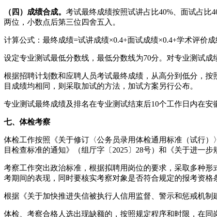
（四）成绩合成。
考试最终成绩按照试讲占比40%、面试占比
两位，小数点后第三位四舍五入。
计算公式：最终成绩=试讲成绩×0.4+面试成绩×0.4+学术评价成绩
设定专业测试最低分数线，最低分数线为70分。对专业测试成
根据招聘计划数和应聘人员考试最终成绩，从高分到低分，按照
目成绩均相同，则采取加试的方法，加试方案另行公布。
专业测试最终成绩及排名在专业测试结束后10个工作日内在安
七、体检考察
体检工作按照《关于修订〈公务员录用体检通用标准（试行）〉
目检查标准的通知》（组厅字〔2025〕28号）和《关于进一步
考察工作突出政治标准，根据拟聘用岗位的要求，采取多种形
考期间的表现，同时要核实考察对象是否符合规定的报考资格
根据《关于加快推进失信被执行人信用监督、警示和惩戒机制建
体检、考察合格人选出现缺额的，按照规定程序和时限，在同