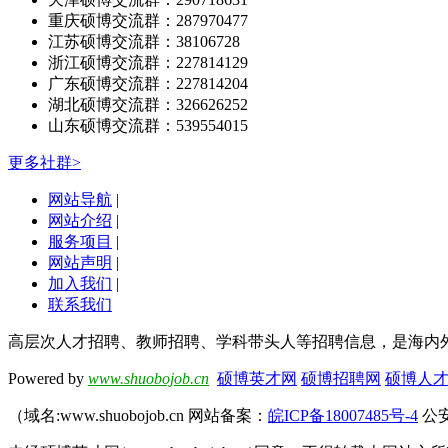
重庆硕博交流群：287970477
江苏硕博交流群：38106728
浙江硕博交流群：227814129
广东硕博交流群：227814204
湖北硕博交流群：326626252
山东硕博交流群：539554015
更多社群>
网站导航
|
网站介绍
|
服务项目
|
网站声明
|
加入我们
|
联系我们
高层次人才招聘、教师招聘、学科带头人等招聘信息，是海内
Powered by
www.shuobojob.cn
硕博英才网
硕博招聘网
硕博人
（域名:www.shuobojob.cn 网站备案：
皖ICP备18007485号-4
公安