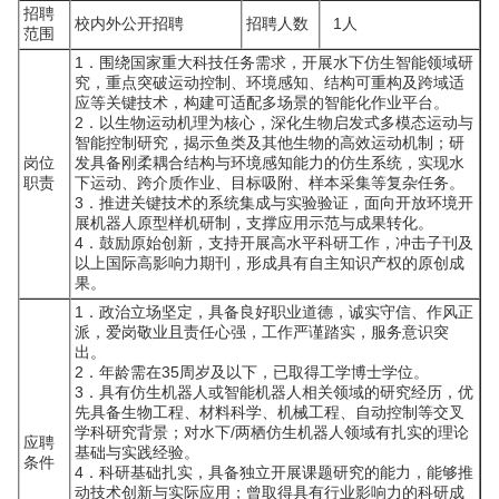
招聘
校内外公开招聘
招聘人数
1人
范围
1．围绕国家重大科技任务需求，开展水下仿生智能领域研
究，重点突破运动控制、环境感知、结构可重构及跨域适
应等关键技术，构建可适配多场景的智能化作业平台。
2．以生物运动机理为核心，深化生物启发式多模态运动与
智能控制研究，揭示鱼类及其他生物的高效运动机制；研
岗位
发具备刚柔耦合结构与环境感知能力的仿生系统，实现水
职责
下运动、跨介质作业、目标吸附、样本采集等复杂任务。
3．推进关键技术的系统集成与实验验证，面向开放环境开
展机器人原型样机研制，支撑应用示范与成果转化。
4．鼓励原始创新，支持开展高水平科研工作，冲击子刊及
以上国际高影响力期刊，形成具有自主知识产权的原创成
果。
1．政治立场坚定，具备良好职业道德，诚实守信、作风正
派，爱岗敬业且责任心强，工作严谨踏实，服务意识突
出。
2．年龄需在35周岁及以下，已取得工学博士学位。
3．具有仿生机器人或智能机器人相关领域的研究经历，优
先具备生物工程、材料科学、机械工程、自动控制等交叉
学科研究背景；对水下/两栖仿生机器人领域有扎实的理论
应聘
基础与实践经验。
条件
4．科研基础扎实，具备独立开展课题研究的能力，能够推
动技术创新与实际应用；曾取得具有行业影响力的科研成