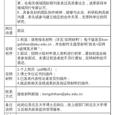
果，在相关领域国际期刊发表过高质量论文，成果获得本
领域同行专家认可。
5．具备良好的团队协作精神，能够与企业、科研机构高效
沟通，牵头或参与建立稳定的合作关系，支撑跨单位协同
研究。
岗位
面议
待遇
1.初选：请将报名材料（详见“应聘材料”）电子版发至kon
gshihan@pku.edu.cn，并在邮件主题里标明“姓名+应聘
应聘
+硕博英才网 ”；
程序
2.面试：招聘小组对申请人资料进行初审，通知初选合格
者参加面试。未通过初选者恕不另行通知，应聘材料恕不
退还。
1.个人简历（pdf格式）；
应聘
2.博士学位证书扫描件；
材料
3.已发表代表性论著首页扫描件；
4.能反映相关业绩成果的其他证明材料扫描件。
联系
接收材料邮箱：kongshihan@pku.edu.cn
方式
备注
此岗位系北京大学博士后岗位，按上级部门和北京大学博
说明
士后相关政策提供管理服务。