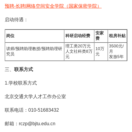
预聘-长聘|网络空间安全学院（国家保密学院）
启动待遇：
安家
岗位
科研启动经费
租房补贴
费
理工类20万元
3500元/
讲师/预聘助理教授/预聘助理研
10万
人文社科类8万
月
究员
元
元
发放5年
三、
联系方式
1.学校联系方式
北京交通大学人才工作办公室
联系电话：010-51683432
邮箱：rczp@bjtu.edu.cn