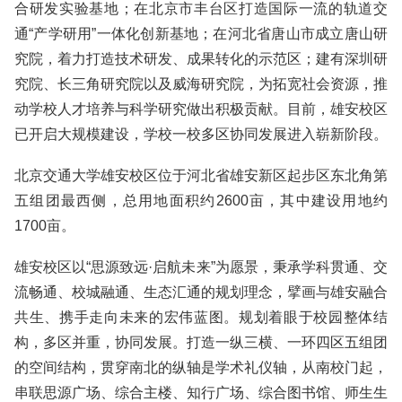
合研发实验基地；在北京市丰台区打造国际一流的轨道交
通“产学研用”一体化创新基地；在河北省唐山市成立唐山研
究院，着力打造技术研发、成果转化的示范区；建有深圳研
究院、长三角研究院以及威海研究院，为拓宽社会资源，推
动学校人才培养与科学研究做出积极贡献。目前，雄安校区
已开启大规模建设，学校一校多区协同发展进入崭新阶段。
北京交通大学雄安校区位于河北省雄安新区起步区东北角第
五组团最西侧，总用地面积约2600亩，其中建设用地约
1700亩。
雄安校区以“思源致远·启航未来”为愿景，秉承学科贯通、交
流畅通、校城融通、生态汇通的规划理念，擘画与雄安融合
共生、携手走向未来的宏伟蓝图。规划着眼于校园整体结
构，多区并重，协同发展。打造一纵三横、一环四区五组团
的空间结构，贯穿南北的纵轴是学术礼仪轴，从南校门起，
串联思源广场、综合主楼、知行广场、综合图书馆、师生生