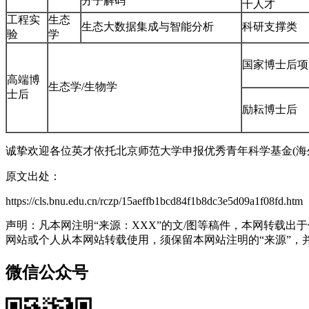
分子解码
干人才
工程实
生态
生态大数据集成与智能分析
科研支撑类
验
学
国家博士后项
高端博
生态学/生物学
士后
励耘博士后
诚挚欢迎各位英才依托北京师范大学申报优秀青年科学基金(海
原文出处：
https://cls.bnu.edu.cn/rczp/15aeffb1bcd84f1b8dc3e5d09a1f08fd.htm
声明：凡本网注明“来源：XXX”的文/图等稿件，本网转载
网站或个人从本网站转载使用，须保留本网站注明的“来源”，并自
微信公众号