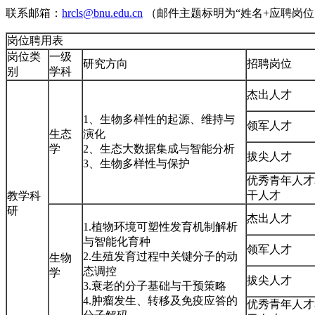
联系邮箱：
hrcls@bnu.edu.cn
（邮件主题标明为“姓名+应聘岗位
岗位聘用表
岗位类
一级
研究方向
招聘岗位
别
学科
杰出人才
1、生物多样性的起源、维持与
领军人才
生态
演化
学
2、生态大数据集成与智能分析
拔尖人才
3、生物多样性与保护
优秀青年人才
干人才
教学科
研
杰出人才
1.植物环境可塑性发育机制解析
与智能化育种
领军人才
2.生殖发育过程中关键分子的动
生物
态调控
学
拔尖人才
3.衰老的分子基础与干预策略
4.肿瘤发生、转移及免疫应答的
优秀青年人才