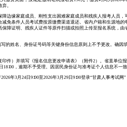
放弃。
保障边缘家庭成员、刚性支出困难家庭成员和残疾人报考人员，
合减免条件人员考试费按原缴费渠道退还。省内户籍和生源地的
活保障证明、残疾人证件等原件扫描或拍照上传至报名系统，由
员填写的姓名、身份证号码等关键身份信息原则上不予更改。确因
印件）并填写《报名信息更改申请表》（附件2）。省直单位报考
月2日18∶00，逾期不予受理。因居民身份证与准考证个人信息不
日9∶00至2026年3月29日9∶00登录“甘肃人事考试网”（https: