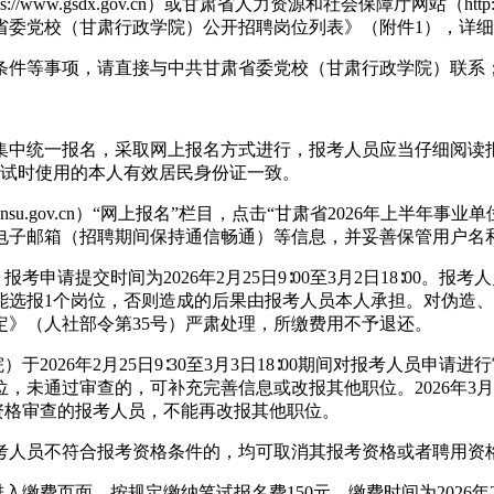
.gsdx.gov.cn）或甘肃省人力资源和社会保障厅网站（http://r
省委党校（甘肃行政学院）公开招聘岗位列表》（附件1），详
条件等事项，请直接与中共甘肃省委党校（甘肃行政学院）联系
试集中统一报名，采取网上报名方式进行，报考人员应当仔细阅
考试时使用的本人有效居民身份证一致。
rst.gansu.gov.cn）“网上报名”栏目，点击“甘肃省2026
电子邮箱（招聘期间保持通信畅通）等信息，并妥善保管用户名
申请提交时间为2026年2月25日9∶00至3月2日18∶00
能选报1个岗位，否则造成的后果由报考人员本人承担。对伪造
》（人社部令第35号）严肃处理，所缴费用不予退还。
2026年2月25日9∶30至3月3日18∶00期间对报考人员
通过审查的，可补充完善信息或改报其他职位。2026年3月2日1
未通过资格审查的报考人员，不能再改报其他职位。
考人员不符合报考资格条件的，均可取消其报考资格或者聘用资
费页面，按规定缴纳笔试报名费150元，缴费时间为2026年2月2