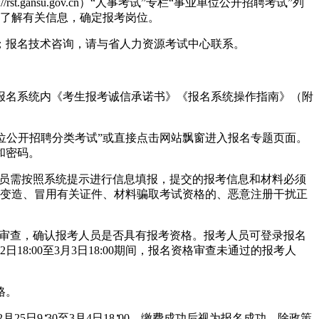
st.gansu.gov.cn）“人事考试”专栏“事业单位公开招聘考试”列
细了解有关信息，确定报考岗位。
；报名技术咨询，请与省人力资源考试中心联系。
读报名系统内《考生报考诚信承诺书》《报名系统操作指南》（附
年上半年事业单位公开招聘分类考试”或直接点击网站飘窗进入报名专题页面。
和密码。
。报考人员需按照系统提示进行信息填报，提交的报考信息和材料必须
、变造、冒用有关证件、材料骗取考试资格的、恶意注册干扰正
申请进行审查，确认报考人员是否具有报考资格。报考人员可登录报名
8:00至3月3日18:00期间，报名资格审查未通过的报考人
格。
5日9∶30至3月4日18∶00。缴费成功后视为报名成功，除政策