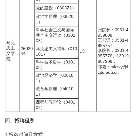
党的建设（0305Z1）
政治学原理（03020
1）
科学社会主义与国际
张院长：0931-4
共产主义运动（0302
939008
王书记：0931-4
03）
马克
955757
思主
26020
马克思主义哲学（010
李院长：0931-4
15
义学
44
101）
955776、13919
院
807908；
科学技术哲学（0101
邮箱：mksxy@l
08）
zjtu.edu.cn
政治经济学（02010
1）
教育学原理（04010
1）
课程与教学论（0401
02）
四、招聘程序
1.报名时间及方式