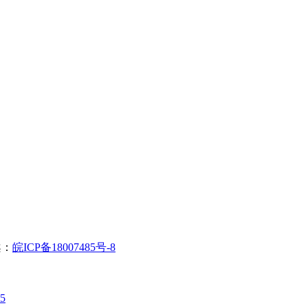
案：
皖ICP备18007485号-8
5