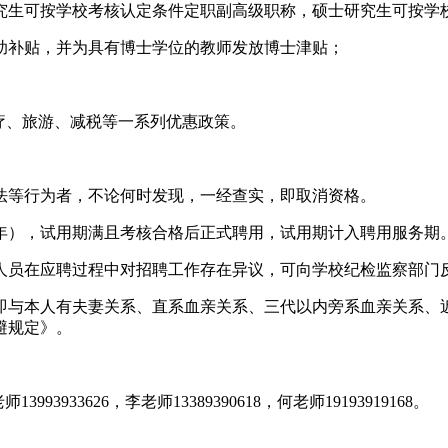
究生可按学校考核认定条件定职副高级职称，硕士研究生可按学
助补贴，并为具有博士学位的教师发放博士津贴；
疗、旅游、减税等一系列优惠政策。
法等行为者，不论何时发现，一经查实，即取消资格。
年），试用期满且考核合格后正式聘用，试用期计入聘用服务期
在应聘过程中对招聘工作存在异议，可向学校纪检监察部门反映，监督
即与本人有夫妻关系、直系血亲关系、三代以内旁系血亲关系、
避规定》。
93933626，李老师13389390618，何老师19193919168。