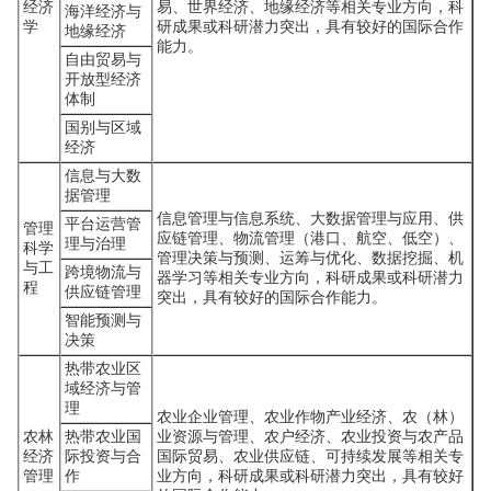
经济
易、世界经济、地缘经济等相关专业方向，科
海洋经济与
学
研成果或科研潜力突出，具有较好的国际合作
地缘经济
能力。
自由贸易与
开放型经济
体制
国别与区域
经济
信息与大数
据管理
信息管理与信息系统、大数据管理与应用、供
平台运营管
管理
应链管理、物流管理（港口、航空、低空）、
理与治理
科学
管理决策与预测、运筹与优化、数据挖掘、机
与工
跨境物流与
器学习等相关专业方向，科研成果或科研潜力
程
供应链管理
突出，具有较好的国际合作能力。
智能预测与
决策
热带农业区
域经济与管
理
农业企业管理、农业作物产业经济、农（林）
农林
热带农业国
业资源与管理、农户经济、农业投资与农产品
经济
际投资与合
国际贸易、农业供应链、可持续发展等相关专
管理
作
业方向，科研成果或科研潜力突出，具有较好