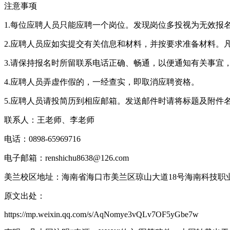
注意事项
1.每位应聘人员只能应聘一个岗位。发现岗位多投视为无效报
2.应聘人员应如实提交有关信息和材料，并按要求准备材料
3.请保持报名时所留联系电话正确、畅通，以便通知有关事宜
4.应聘人员弄虚作假的，一经查实，即取消应聘资格。
5.应聘人员请投简历到相应邮箱。发送邮件时请将标题及附件名称设
联系人：王老师、李老师
电话：0898-65969716
电子邮箱：renshichu8638@126.com
美兰校区地址：海南省海口市美兰区琼山大道18号海南科技职
原文出处：
https://mp.weixin.qq.com/s/AqNomye3vQLv7OF5yGbe7w