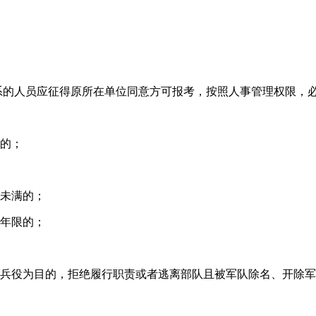
关系的人员应征得原所在单位同意方可报考，按照人事管理权限，
查的；
限未满的；
务年限的；
服兵役为目的，拒绝履行职责或者逃离部队且被军队除名、开除