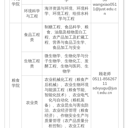
学
学院
wangxiao051
海洋资源与环境、环境科
1@just.edu.c
环境科学
学、环境工程、给排水科
n
与工程
学与工程
制糖工程、食品科学、粮
食、油脂及植物蛋白工
食品工程
程、农产品加工及贮藏工
类
程、营养与食品卫生学、
食品加工与安全
微生物学、生物化学与分
生物工程
子生物学、生物化工、发
类
酵工程、生物与医药、生
物学
顾老师
0511-856267
农业机械化工程（粮食产
粮食
11
后机械）、农业生物环境
学院
sdxyugu@jus
与能源工程（粮食节能、
t.edu.cn
智能化技术）、农业电气
化与自动化（粮机装
农业类
备）、农业昆虫与害虫防
治、农业经济管理（粮食
经济）、作物安全生产与
质量管理（农产品质量分
析控制）、农业工程