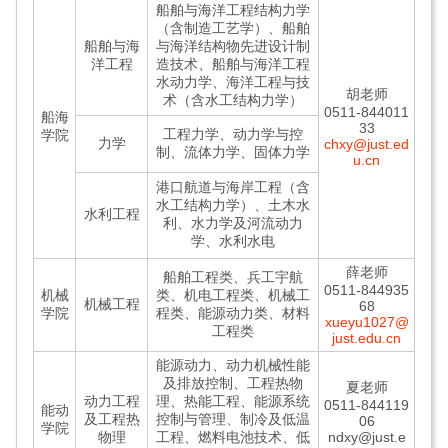
船舶与海洋工程结构力学
（含制造工艺学）、船舶
船舶与海
与海洋结构物先进设计制
洋工程
造技术、船舶与海洋工程
水动力学、海洋工程与技
胡老师
术（含水工结构力学）
0511-844011
船海
33
工程力学、动力学与控
学院
力学
chxy@just.ed
制、流体力学、固体力学
u.cn
港口航道与海岸工程（含
水工结构力学）、土木水
水利工程
利、水力学及河流动力
学、水利水电
薛老师
船舶工程类、兵工宇航
0511-844935
机械
类、机电工程类、机械工
机械工程
68
学院
程类、能源动力类、材料
xueyu1027@
工程类
just.edu.cn
能源动力、动力机械性能
及排放控制、工程热物
夏老师
动力工程
理、热能工程、能源系统
0511-844119
能动
及工程热
控制与管理、制冷及低温
06
学院
物理
工程、燃料电池技术、低
ndxy@just.e