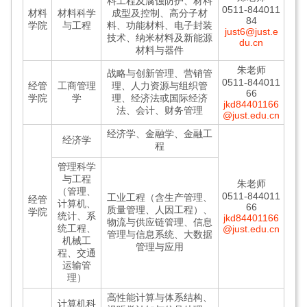
料工程及腐蚀防护、材料
0511-844011
材料
材料科学
成型及控制、高分子材
84
学院
与工程
料、功能材料、电子封装
just6@just.e
技术、纳米材料及新能源
du.cn
材料与器件
朱老师
战略与创新管理、营销管
0511-844011
经管
工商管理
理、人力资源与组织管
66
学院
学
理、经济法或国际经济
jkd84401166
法、会计、财务管理
@just.edu.cn
经济学、金融学、金融工
经济学
程
管理科学
与工程
朱老师
（管理、
0511-844011
工业工程（含生产管理、
经管
计算机、
66
质量管理、人因工程）、
学院
统计、系
jkd84401166
物流与供应链管理、信息
统工程、
@just.edu.cn
管理与信息系统、大数据
机械工
管理与应用
程、交通
运输管
理）
高性能计算与体系结构、
计算机科