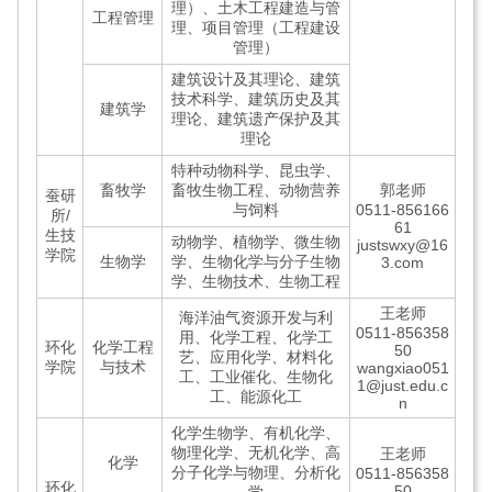
理）、土木工程建造与管
工程管理
理、项目管理（工程建设
管理）
建筑设计及其理论、建筑
技术科学、建筑历史及其
建筑学
理论、建筑遗产保护及其
理论
特种动物科学、昆虫学、
畜牧学
畜牧生物工程、动物营养
郭老师
蚕研
与饲料
0511-856166
所/
61
生技
动物学、植物学、微生物
justswxy@16
学院
生物学
学、生物化学与分子生物
3.com
学、生物技术、生物工程
王老师
海洋油气资源开发与利
0511-856358
用、化学工程、化学工
环化
化学工程
50
艺、应用化学、材料化
学院
与技术
wangxiao051
工、工业催化、生物化
1@just.edu.c
工、能源化工
n
化学生物学、有机化学、
物理化学、无机化学、高
王老师
化学
分子化学与物理、分析化
0511-856358
环化
50