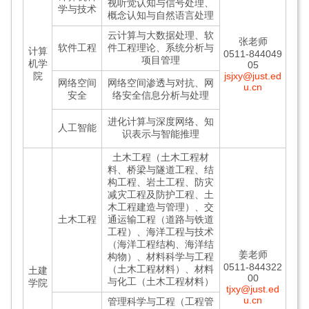
视听觉认知与信号处理、
学与技术
概念认知与自然语言处理
云计算与大数据处理、软
张老师
软件工程
件工程理论、系统分析与
计算
0511-844049
项目管理
机学
05
院
jsjxy@just.ed
网络空间
网络空间渗透与对抗、网
u.cn
安全
络安全信息分析与处理
进化计算与深度网络、知
人工智能
识表示与智能推理
土木工程（土木工程材
料、桥梁与隧道工程、结
构工程、岩土工程、防灾
减灾工程及防护工程、土
木工程建造与管理）、交
土木工程
通运输工程（道路与铁道
工程）、海洋工程与技术
（海洋工程结构、海洋结
姜老师
构物）、材料科学与工程
0511-844322
（土木工程材料）、材料
土建
00
与化工（土木工程材料）
学院
tjxy@just.ed
u.cn
管理科学与工程（工程管