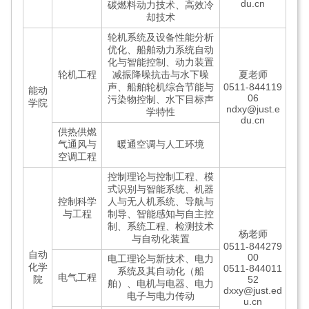
du.cn
碳燃料动力技术、高效冷
却技术
轮机系统及设备性能分析
优化、船舶动力系统自动
化与智能控制、动力装置
轮机工程
减振降噪抗击与水下噪
夏老师
声、船舶轮机综合节能与
0511-844119
能动
06
污染物控制、水下目标声
学院
ndxy@just.e
学特性
du.cn
供热供燃
气通风与
暖通空调与人工环境
空调工程
控制理论与控制工程、模
式识别与智能系统、机器
控制科学
人与无人机系统、导航与
与工程
制导、智能感知与自主控
制、系统工程、检测技术
杨老师
与自动化装置
0511-844279
自动
00
电工理论与新技术、电力
化学
0511-844011
系统及其自动化（船
电气工程
院
52
舶）、电机与电器、电力
dxxy@just.ed
电子与电力传动
u.cn