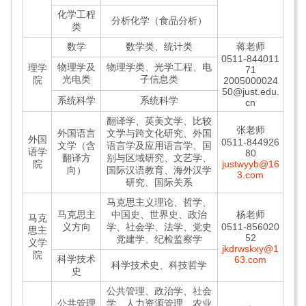
化学工程
分析化学（食品分析）
类
数学
数学类、统计类
蒋老师
0511-844011
物理学及
物理学类、光学工程、电
理学
71
光电类
子信息类
院
2005000024
50@just.edu.
系统科学
系统科学
cn
翻译学、英美文学、比较
张老师
外国语言
文学与跨文化研究、外国
外国
0511-844926
文学（含
语言学及应用语言学、国
语学
80
翻译方
别与区域研究、文艺学、
院
justwyyb@16
向）
国际汉语教育、海外汉学
3.com
研究、国际关系
马克思主义理论、哲学、
马克思主
中国史、世界史、政治
杨老师
马克
义方向
学、社会学、法学、党史
0511-856020
思主
52
党建学、纪检监察学
义学
jkdrwskxy@1
院
科学技术
63.com
科学技术史、科技哲学
史
公共管理、政治学、社会
公共管理
学、人力资源管理、农业