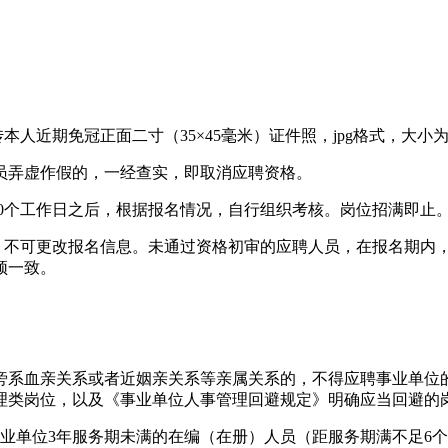
人近期免冠正面二寸（35×45毫米）证件照，jpg格式，大小为2
员弄虚作假的，一经查实，即取消应聘资格。
10个工作日之后，根据报名情况，自行组织考核。岗位招满即止
后，不可更改报名信息。未通过资格初审的应聘人员，在报名期内
须一致。
旁系血亲关系或者近姻亲关系等亲属关系的，不得应聘事业单位
理类岗位，以及《事业单位人事管理回避规定》明确应当回避的
业单位3年服务期未满的在编（在册）人员（距服务期满不足6