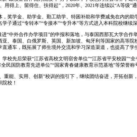
用得上、留得住、扶得起”，2020年、2021年连续以“A等级
体，奖学金、助学金、勤工助学、特困补助和学费减免在内的助
子通过“专转本”“专接本”“专升本”等方式进入本科院校继续
推进“中外合作办学项目”的申报和落地，与泰国西那瓦大学合作
西亚、泰国、白俄罗斯、英国、新加坡、匈牙利等国家的高等院
学直通车，既拓展了师生境外交流和学习深造渠道，也提高了学
校先后荣获“江苏省高校文明宿舍单位”“江苏省平安校园”“全
市全民国防教育先进单位”“国家青春健康教育示范基地”等荣誉称
德、重能、实用、创新”校训的指引下，继续团结奋进，开拓创新
职院校！