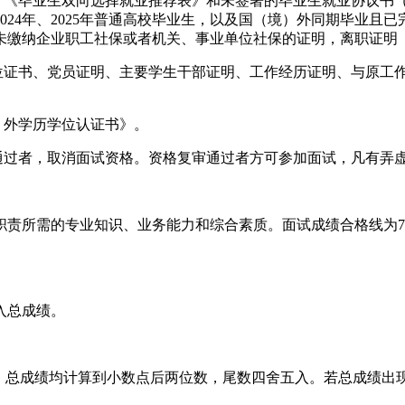
明、《毕业生双向选择就业推荐表》和未签署的毕业生就业协议书
024年、2025年普通高校毕业生，以及国（境）外同期毕业且
如未缴纳企业职工社保或者机关、事业单位社保的证明，离职证明
学位证书、党员证明、主要学生干部证明、工作经历证明、与原工
）外学历学位认证书》。
不通过者，取消面试资格。资格复审通过者方可参加面试，凡有弄
责所需的专业知识、业务能力和综合素质。面试成绩合格线为70
入总成绩。
试成绩、总成绩均计算到小数点后两位数，尾数四舍五入。若总成绩