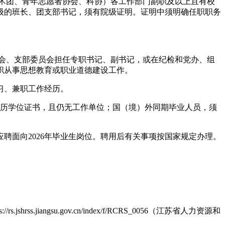
艺术团、青年志愿者协会、科协）各工作部门副职及以上且有校
级的班长、团支部书记，须有院级证明。证明中须明确任职职务
员会、支部委员会担任专职书记、副书记，或在纪检和党办、组
职从事思想教育或职业道德建设工作。
习、兼职工作经历。
得学历学位证书，且仍无工作单位；国（境）外同期毕业人员，须
应聘面向2026年毕业生岗位。聘用后有关事项按国家规定办理。
ngsu.gov.cn/index/f/RCRS_0056（江苏省人力资源和