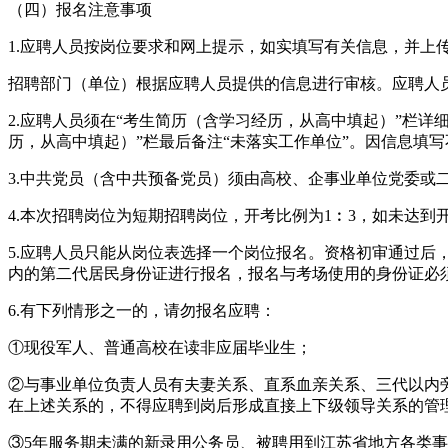
（四）报名注意事项
1.应聘人员按岗位要求和网上提示，如实填写有关信息，并上传本
招聘部门（单位）根据应聘人员提供的信息进行审核。应聘人
2.应聘人员须在“考生简历（含学习经历，从高中填起）”栏
历，从高中填起）”栏最后备注“未落实工作单位”。因信息填
3.中共党员（含中共预备党员）须由高校、企事业单位党委或
4.本次招聘岗位为短期招聘岗位，开考比例为1︰3，如未达
5.应聘人员只能从岗位表选择一个岗位报名。资格初审通过
内的第二代居民身份证进行报名，报名与考场使用的身份证必
6.有下列情形之一的，请勿报名应聘：
①现役军人、普通高校在读非应届毕业生；
②与事业单位负责人员有夫妻关系、直系血亲关系、三代以内
在上述关系的，不得应聘到岗后形成直接上下级领导关系的管
③5年服务期未满的新录用公务员、被聘用到江苏省地方各类事