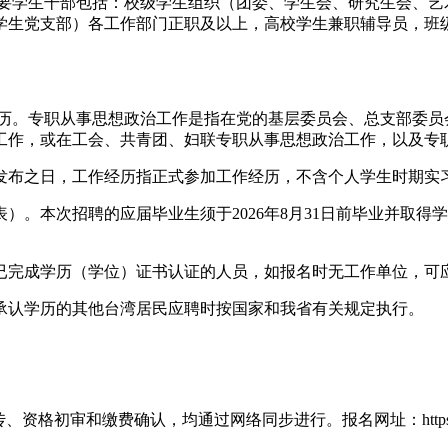
。主要学生干部包括：校级学生组织（团委、学生会、研究生会、
学生党支部）各工作部门正职及以上，高校学生兼职辅导员，班
作经历。专职从事思想政治工作是指在党的基层委员会、总支部委
工作，或在工会、共青团、妇联专职从事思想政治工作，以及专
发布之日，工作经历指正式参加工作经历，不含个人学生时期实
）。本次招聘的应届毕业生须于2026年8月31日前毕业并取
业且已完成学历（学位）证书认证的人员，如报名时无工作单位，可
承认学历的其他台湾居民应聘时按国家和我省有关规定执行。
确认，均通过网络同步进行。报名网址：https://rs.jshrss.jia