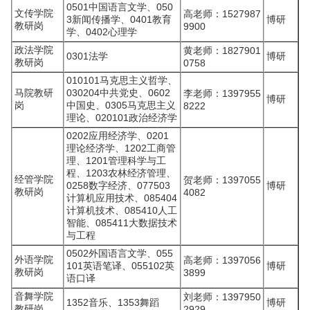
0501中国语言文学、050
文传学院
高老师：1527987
3新闻传播学、0401教育
博研
教研岗
9900
学、0402心理学
政法学院
黄老师：1827901
0301法学
博研
教研岗
0758
010101马克思主义哲学、
马院教研
030204中共党史、0602
李老师：1397955
博研
岗
中国史、0305马克思主义
8222
理论、020101政治经济学
0202应用经济学、0201
理论经济学、1202工商管
理、1201管理科学与工
程、1203农林经济管理、
经管学院
贺老师：1397055
0258数字经济、077503
博研
教研岗
4082
计算机应用技术、085404
计算机技术、085410人工
智能、085411大数据技术
与工程
0502外国语言文学、055
外语学院
高老师：1397056
101英语笔译、055102英
博研
教研岗
3899
语口译
音舞学院
刘老师：1397950
1352音乐、1353舞蹈
博研
教研岗
2929