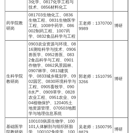
3化学、0817化学工程与
技术、0856材料化工
081703生物化工、0836
生物工程、0831生物医学
药学院教
王老师：1370700
工程、1008中药学、086
博研
研岗
9989
002制药工程、1007药
学、0832食品科学与工程
0903农业资源与环境、08
16测绘科学与技术、0906
兽医学、0952兽医、083
2食品科学与工程、0901
作物学、0862风景园林、
0907林学、0813建筑
生科学院
学、0833城乡规划学、09
郭老师：1510795
博研
教研岗
02园艺、0830环境科学与
3266
工程、0905畜牧学、090
8水产、0909草学、0828
农业工程、0951农业、09
04植物保护、120405土
地资源管理、070503地图
学与地理信息系统
100103病原生物学、100
基础医学
101人体解剖与组织胚胎
吴老师：1500795
博研
院教研岗
学、100102免疫学、100
8879