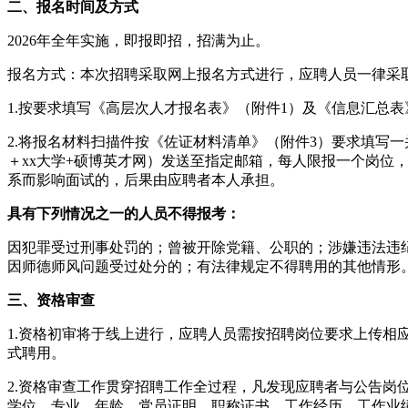
二、报名时间及方式
2026年全年实施，即报即招，招满为止。
报名方式：本次招聘采取网上报名方式进行，应聘人员一律采取电子邮件
1.按要求填写《高层次人才报名表》（附件1）及《信息汇总表
2.将报名材料扫描件按《佐证材料清单》（附件3）要求填写一
＋xx大学+硕博英才网）发送至指定邮箱，每人限报一个岗
系而影响面试的，后果由应聘者本人承担。
具有下列情况之一的人员不得报考：
因犯罪受过刑事处罚的；曾被开除党籍、公职的；涉嫌违法违
因师德师风问题受过处分的；有法律规定不得聘用的其他情形
三、资格审查
1.资格初审将于线上进行，应聘人员需按招聘岗位要求上传相应
式聘用。
2.资格审查工作贯穿招聘工作全过程，凡发现应聘者与公告
学位、专业、年龄、党员证明、职称证书、工作经历、工作业