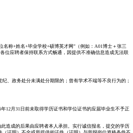
名称+姓名+毕业学校+硕博英才网”（例如：A01博士＋张三
请各位应聘者保持联系方式畅通，因提供不准确信息造成无法联
党纪、政务处分未满处分期限的；曾有学术不端等不良行为的；
年12月31日前未取得学历证书和学位证书的应届毕业生不予正
由此造成的后果由应聘者本人承担。实行诚信报名，提交的学历
件（证明）不全或所提供的证件（证明）与所报岗位资格条件不