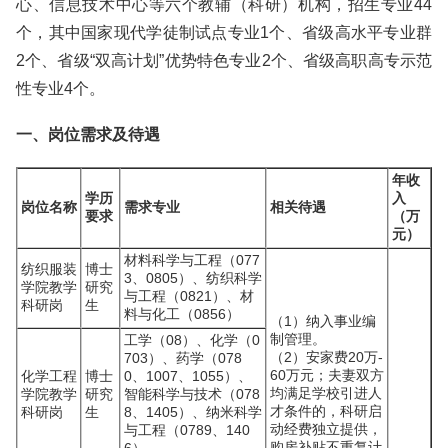
心、信息技术中心等六个教辅（科研）机构，招生专业44
个，其中国家现代学徒制试点专业1个、省级高水平专业群
2个、省级“双高计划”优势特色专业2个、省级高职高专示范
性专业4个。
一、岗位需求及待遇
年收
学历
入
岗位名称
需求专业
相关待遇
要求
（万
元）
材料科学与工程（077
纺织服装
博士
3、0805）、纺织科学
学院教学
研究
与工程（0821）、材
科研岗
生
料与化工（0856）
（1）纳入事业编
制管理。
工学（08）、化学（0
（2）安家费20万-
703）、药学（078
60万元；夫妻双方
化学工程
博士
0、1007、1055）、
均满足学校引进人
学院教学
研究
智能科学与技术（078
才条件的，科研启
科研岗
生
8、1405）、纳米科学
动经费独立提供，
与工程（0789、140
购房补贴不重复计