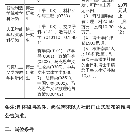
6）
发，可酌情上浮一
20万
智能制造
博士
工学（08）、材料科
定比例。
元以
学院教学
研究
学与工程（0733）
（3）科研启动经
上
科研岗
生
费：理工科20-50
（具
工学（08）、交叉学
万元，文科10-30
体面
人工智能
博士
科（14）、教育技术
万元。
议）
学院教学
研究
学（040110、07840
（4）博士学位津
科研岗
生
1）
贴1500元/月。
（5）根据南昌“人
哲学类(0101)、法学
才10条”政策，对
类(0301)、政治学类
首次来昌缴纳社保
(0302)、马克思主义
的全日制博士申请
马克思主
博士
理论类(0305)、中共
给予每人生活补贴
义学院教
研究
党史党建学类(030
10万元。
学科研岗
生
7)、法律类(0351)、
中国史类(0602)、马
克思主义民族理论与
政策(030402)
备注:具体招聘条件、岗位需求以人社部门正式发布的招聘
公告为准。
二、岗位条件