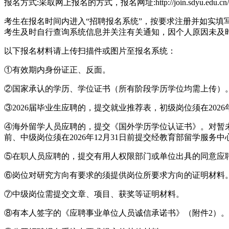
报名方式:采取网上报名的方式，报名网址:http://join.sdyu.edu.cn
考生在报名时间内进入“招聘报名系统”，按要求注册并如实
考生及时自行查询系统信息并关注有关通知，因个人原因未及
以下报名材料请上传扫描件或图片至报名系统：
①有效期内身份证正、反面。
②国家承认的学历、学位证书（所有阶段学历学位均需上传）
③2026届毕业生应聘的，提交就业推荐表，初级岗位须在2026
④海外留学人员应聘的，提交《国外学历学位认证书》。对暂未取
前、中级岗位须在2026年12月31日前提交经教育部留学服务
⑤在职人员应聘的，提交有用人权限部门或单位出具的同意应
⑥岗位对研究方向有要求的须提供岗位所要求方向的证明材料
⑦中级岗位需提交文章、项目、获奖等证明材料。
⑧有本人签字的《应聘事业单位人员诚信承诺书》（附件2）。