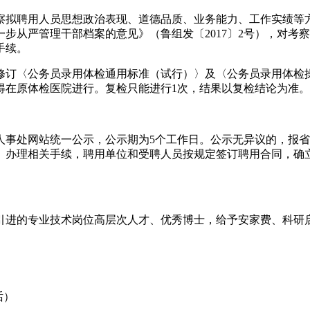
察拟聘用人员思想政治表现、道德品质、业务能力、工作实绩等
步从严管理干部档案的意见》（鲁组发〔2017〕2号），对考
手续。
订〈公务员录用体检通用标准（试行）〉及〈公务员录用体检操作
得在原体检医院进行。复检只能进行1次，结果以复检结论为准
人事处网站统一公示，公示期为5个工作日。公示无异议的，报
》办理相关手续，聘用单位和受聘人员按规定签订聘用合同，确
引进的专业技术岗位高层次人才、优秀博士，给予安家费、科研
话）