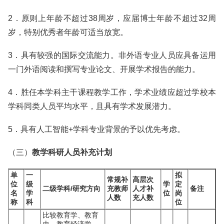
2．原则上年龄不超过38周岁，应届博士年龄不超过32周
岁，特别优秀者年龄可适当放宽。
3．具有较强的国际交流能力。非外语专业人员应具备运用
一门外语阅读和撰写专业论文、开展学术报告的能力。
4．胜任本学科主干课程教学工作，学术业绩应超过学校本
学科同类人员平均水平，且具有学术发展潜力。
5．具有人工智能+学科专业背景的予以优先考虑。
（三）
教学科研人员补充计划
单
一
拟
常规补
高层次
位
级
学
定
二级学科/研究方向
充教师
人才补
备注
名
学
位
岗
人数
充人数
称
科
位
比较教育学、教育