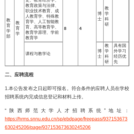
史、教育经济学、
教育政策与法律、
教
职业技术教育、成
博
学
人教育学、特殊教
士
科
教
育学、人工智能教
教
研
育
育、高等教育学、
育
8
4
学
教育学原理、学前
学
部
教育学
教
具有国
博
学
外学习
课程与教学论
士
科
经历优
研
先
二、应聘流程
1.本公告发布之日起即可报名。符合条件的应聘人员在学校
招聘系统内完成信息登记和材料上传。
“陕西师范大学人才招聘系统”地址：
https://hrms.snnu.edu.cn/sp/ebdpage/freepass/937153673
630245206/page/937153673630245206