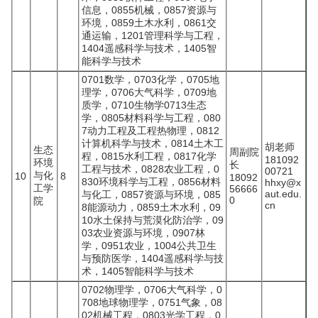
信息，0855机械，0857资源与
环境，0859土木水利，0861交
通运输，1201管理科学与工程，
1404遥感科学与技术，1405智
能科学与技术
0701数学，0703化学，0705地
理学，0706大气科学，0709地
质学，0710生物学0713生态
学，0805材料科学与工程，080
7动力工程及工程热物理，0812
计算机科学与技术，0814土木工
胡老师
生态
周副院
程，0815水利工程，0817化学
181092
环境
长
工程与技术，0828农业工程，0
00721
与化
10
8
18092
830环境科学与工程，0856材料
hhxy@x
工学
56666
aut.edu.
与化工，0857资源与环境，085
0
院
cn
8能源动力，0859土木水利，09
10水土保持与荒漠化防治学，09
03农业资源与环境，0907林
学，0951农业，1004公共卫生
与预防医学，1404遥感科学与技
术，1405智能科学与技术
0702物理学，0706大气科学，0
708地球物理学，0751气象，08
02机械工程，0803光学工程，0