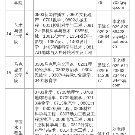
26
703@q
学院
q.com
0503新闻传播学，0601文化遗
产，0701数学，0802机械工
李老师
艺术
程，0811控制科学与工程，081
王院长
029-820
与设
2计算机科学与技术，0855机
029-8
66428
14
4
计学
械，1301艺术学，1354戏剧与
20664
ysyb@x
19
aut.edu.
院
影视，1357设计，1403设计
cn
学，1405智能科学与技术，081
7J1地球与人居环境科学及工程
王老师
马克
0305马克思主义理论，0201理
梁院长
029-611
思主
论经济学，0302政治学，0304
029-6
23863
15
4
义学
民族学，0307中共党史党建学，
11238
234447
77
34@qq.
院
0401教育学
com
0703化学，0705地理学，0708
地球物理学，0709地质学，071
0生物学，0713生态学，0801力
学，0802机械工程，0805材料
科学与工程，0807动力工程及工
程热物理，0808电气工程，081
旱区
1控制科学与工程，0812计算机
水工
刘老师
科学与技术，0814土木工程，0
程生
侯主任
178294