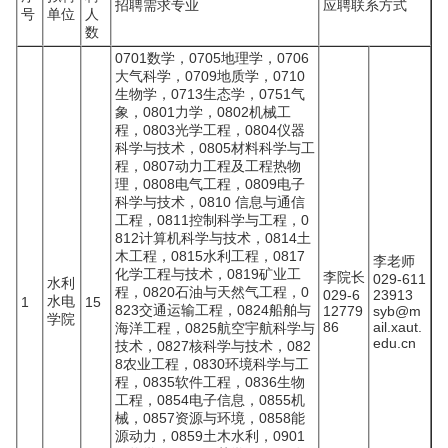
招聘需求专业
应聘联系方式
号
单位
人
数
0701数学，0705地理学，0706
大气科学，0709地质学，0710
生物学，0713生态学，0751气
象，0801力学，0802机械工
程，0803光学工程，0804仪器
科学与技术，0805材料科学与工
程，0807动力工程及工程热物
理，0808电气工程，0809电子
科学与技术，0810 信息与通信
工程，0811控制科学与工程，0
812计算机科学与技术，0814土
木工程，0815水利工程，0817
李老师
化学工程与技术，0819矿业工
李院长
029-611
水利
程，0820石油与天然气工程，0
029-6
23913
水电
1
15
823交通运输工程，0824船舶与
12779
syb@m
学院
86
ail.xaut.
海洋工程，0825航空宇航科学与
edu.cn
技术，0827核科学与技术，082
8农业工程，0830环境科学与工
程，0835软件工程，0836生物
工程，0854电子信息，0855机
械，0857资源与环境，0858能
源动力，0859土木水利，0901