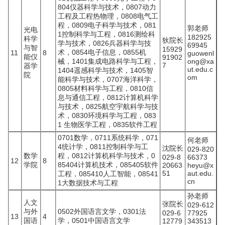
804仪器科学与技术，0807动力
工程及工程热物理，0808电气工
程，0809电子科学与技术，081
郭老师
光电
1控制科学与工程，0816测绘科
182925
科学
狄院长
学与技术，0826兵器科学与技
69945
与智
15929
术，0854电子信息，0855机
11
8
guowenl
能仪
91902
械，1401集成电路科学与工程，
ong@xa
7
器学
ut.edu.c
1404遥感科学与技术，1405智
院
om
能科学与技术，0707海洋科学，
0805材料科学与工程，0810信
息与通信工程，0812计算机科学
与技术，0825航空宇航科学与技
术，0830环境科学与工程，083
1 生物医学工程，0835软件工程
0701数学，0711系统科学，071
何老师
4统计学，0811控制科学与工
沈院长
029-820
数学
程，0812计算机科学与技术，0
029-8
66373
12
8
学院
85404计算机技术，085405软件
20663
heyu@x
51
aut.edu.
工程，085410人工智能，08541
cn
1大数据技术与工程
孙老师
人文
张院长
029-612
与外
0502外国语言文学，0301法
029-6
77925
13
4
国语
学，0501中国语言文学
12779
343513