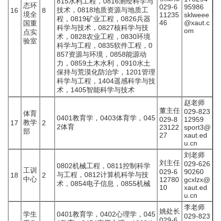
815水利工程，0816测绘科学与
态环
029-6
95986
技术，0818地质资源与地质工
16
8
境全
11235
sklweee
程，0819矿业工程，0826兵器
46
@xaut.c
国重
科学与技术，0827核科学与技
om
点实
术，0828农业工程，0830环境
验室
科学与工程，0835软件工程，0
857资源与环境，0858能源动
力，0859土木水利，0910水土
保持与荒漠化防治学，1201管理
科学与工程，1404遥感科学与技
术，1405智能科学与技术
赵老师
董主任
029-823
体育
0401教育学，0403体育学，045
029-8
12959
教学
17
2
2体育
23122
sport3@
部
27
xaut.ed
u.cn
刘老师
刘主任
029-626
0802机械工程，0811控制科学
工训
029-6
90260
与工程，0812计算机科学与技
18
2
中心
12780
gcxlzx@
术，0854电子信息，0855机械
10
xaut.ed
u.cn
李老师
姚处长
学生
0401教育学，0402心理学，045
029-823
029-6