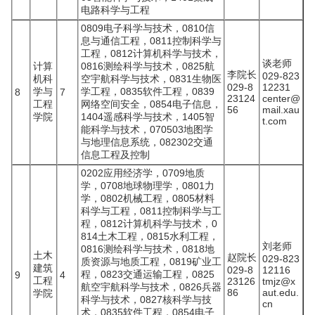
电路科学与工程
0809电子科学与技术，0810信
息与通信工程，0811控制科学与
工程，0812计算机科学与技术，
谈老师
计算
0816测绘科学与技术，0825航
李院长
029-823
机科
空宇航科学与技术，0831生物医
029-8
12231
学与
学工程，0835软件工程，0839
8
7
23124
center@
工程
网络空间安全，0854电子信息，
56
mail.xau
学院
1404遥感科学与技术，1405智
t.com
能科学与技术，070503地图学
与地理信息系统，082302交通
信息工程及控制
0202应用经济学，0709地质
学，0708地球物理学，0801力
学，0802机械工程，0805材料
科学与工程，0811控制科学与工
程，0812计算机科学与技术，0
814土木工程，0815水利工程，
刘老师
0816测绘科学与技术，0818地
土木
赵院长
029-823
质资源与地质工程，0819矿业工
建筑
029-8
12116
程，0823交通运输工程，0825
9
4
工程
23126
tmjz@x
航空宇航科学与技术，0826兵器
86
aut.edu.
学院
科学与技术，0827核科学与技
cn
术，0835软件工程，0854电子