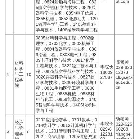
ut.com
程，0824船舶与海洋工程，082
5航空宇航科学与技术，0826兵
器科学与技术，0854电子信息，
0855机械，0858能源动力，120
1管理科学与工程，1405智能科
学与技术，1406纳米科学与工程
0805材料科学与工程，0702物
理学，0703化学，0802机械工
程，0804仪器科学与技术，080
6冶金工程，0808电气工程，08
09电子科学与技术，0817化学
陈老师
材料
工程与技术，0822轻工技术与工
李院长
029-823
科学
程，0825航空宇航科学与技术，
18009
12373
与工
4
10
0826兵器科学与技术，0827核
27587
clbgs@x
程学
6
aut.edu.
科学与技术，0830环境科学与工
院
cn
程，0831生物医学工程，0836
生物工程，0855机械，0856材
料与化工，0858能源动力，140
5智能科学与技术，1406纳米科
学与工程
杨老师
0202应用经济学，0701数学，0
经济
李院长
029-626
714统计学，0812计算机科学与
与管
029-6
60208
技术，1201管理科学与工程，1
5
7
理学
12281
Yangpe
202工商管理学，1205信息资源