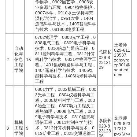
作物学，0902园艺学，0903农
业资源与环境，0904植物保护，
0907林学，0910水土保持与荒
漠化防治学，0951农业，1404
遥感科学与技术，1405智能科学
与技术，081803地质工程
0702物理学，0803光学工程，0
808电气工程，0809电子科学与
王老师
自动
技术，0810信息与通信工程，0
029-611
弋院长
化与
811控制科学与工程，0812计算
23537
029-8
信息
机科学与技术，0831生物医学工
2
15
zdhxyrc
23121
工程
程，1401集成电路科学与工程，
zp301@
29
xaut.ed
学院
1404遥感科学与技术，1405智
u.cn
能科学与技术，1406纳米科学与
工程
0801力学，0802机械工程，080
3光学工程，0804仪器科学与工
程，0805材料科学与工程，080
6冶金工程，0807动力工程及工
程热物理，0808电气工程，080
9电子科学与技术，0810信息与
文老师
李院长
机械
通信工程，0811控制科学与技
029-823
029-8
工程
术，0812计算机科学与技术，0
3
9
12212
23128
学院
819矿业工程，0823交通运输工
jyxy@xa
06