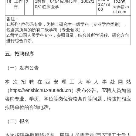
工作
1教育，0454应用心理，1002/1
19
2
12405
12779
部
051临床医学
xgb@xa
88
ut.com
备注：
1.所列4位代码专业，为博士研究生一级学科（专业学位类别），
包含其所属的所有二级学科（专业领域）。
2.留学归国人员学科专业，参照目录，结合其所学课程、研究方向
进行综合判断。
五、招聘程序
（一）发布公告
本次招聘在西安理工大学人事处网站
（https://renshichu.xaut.edu.cn）发布公告。应聘人员如需
咨询专业、学历、学位等岗位资格条件等问题，请拨打相应
拟聘单位的咨询电话。
（二）报名
本次招聘采取网络报名，应聘人员需登录“西安理工大学人