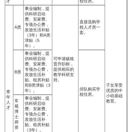
才
校住房。
事业编制，提
供科研启动
费、安家费、
直接选购学
专项办公费，
A类
校人才房一
发放生活补贴
套。
（3年）和A类
津贴（5
年）。
事业编制，提
供科研启动
可申请破格
费、安家费、
晋升职称，
专项办公费，
提供相应的
B类
发放生活补
教学科研支
贴、租房补贴
持。
和B类津贴（3
子女享受
排队购买学
年）。
优质的中
青
校住房。
小幼基础
年
事业编制，提
常
教育。
人
供科研启动
规
才
费、安家费、
博
专项办公费，
士
发放生活补
师
贴、租房补贴
资
（3年）。