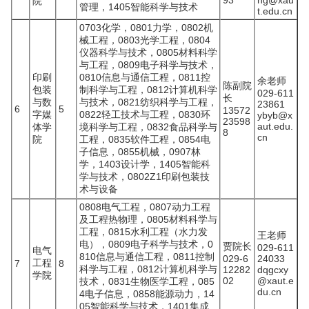
93
ng@xau
院
管理，1405智能科学与技术
t.edu.cn
0703化学，0801力学，0802机
械工程，0803光学工程，0804
仪器科学与技术，0805材料科学
与工程，0809电子科学与技术，
印刷
0810信息与通信工程，0811控
余老师
陈副院
包装
制科学与工程，0812计算机科学
029-611
长
与数
与技术，0821纺织科学与工程，
23861
6
5
13572
字媒
0822轻工技术与工程，0830环
ybyb@x
23598
aut.edu.
体学
境科学与工程，0832食品科学与
8
cn
院
工程，0835软件工程，0854电
子信息，0855机械，0907林
学，1403设计学，1405智能科
学与技术，0802Z1印刷包装技
术与设备
0808电气工程，0807动力工程
及工程热物理，0805材料科学与
工程，0815水利工程（水力发
王老师
电），0809电子科学与技术，0
贾院长
029-611
电气
810信息与通信工程，0811控制
029-6
24033
工程
7
8
科学与工程，0812计算机科学与
12282
dqgcxy
学院
02
@xaut.e
技术，0831生物医学工程，085
du.cn
4电子信息，0858能源动力，14
05智能科学与技术，1401集成