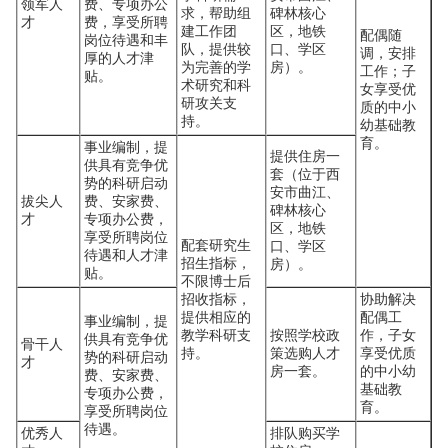
领军人
费、专项办公
求，帮助组
碑林核心
才
费，享受所聘
建工作团
区，地铁
配偶随
岗位待遇和丰
队，提供较
口、学区
调，安排
厚的人才津
为完善的学
房）。
工作；子
贴。
术研究和科
女享受优
研攻关支
质的中小
持。
幼基础教
育。
事业编制，提
提供住房一
供具有竞争优
套（位于西
势的科研启动
安市曲江、
拔尖人
费、安家费、
碑林核心
才
专项办公费，
区，地铁
享受所聘岗位
配套研究生
口、学区
待遇和人才津
招生指标，
房）。
贴。
不限博士后
招收指标，
协助解决
提供相应的
配偶工
事业编制，提
教学科研支
按照学校政
作，子女
供具有竞争优
骨干人
持。
策选购人才
享受优质
势的科研启动
才
房一套。
的中小幼
费、安家费、
基础教
专项办公费，
育。
享受所聘岗位
待遇。
优秀人
排队购买学