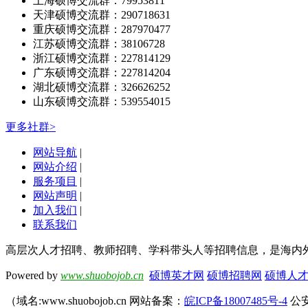
上海硕博交流群：79953811
天津硕博交流群：290718631
重庆硕博交流群：287970477
江苏硕博交流群：38106728
浙江硕博交流群：227814129
广东硕博交流群：227814204
湖北硕博交流群：326626252
山东硕博交流群：539554015
更多社群>
网站导航
|
网站介绍
|
服务项目
|
网站声明
|
加入我们
|
联系我们
高层次人才招聘、教师招聘、学科带头人等招聘信息，是海内
Powered by
www.shuobojob.cn
硕博英才网
硕博招聘网
硕博人
（域名:www.shuobojob.cn 网站备案：
皖ICP备18007485号-4
公安