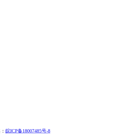
案：
皖ICP备18007485号-8