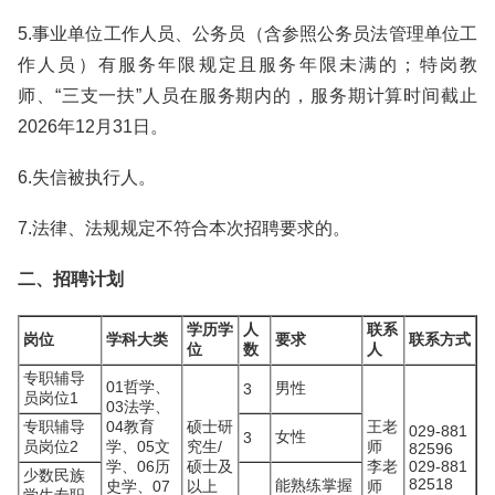
5.事业单位工作人员、公务员（含参照公务员法管理单位工
作人员）有服务年限规定且服务年限未满的；特岗教
师、“三支一扶”人员在服务期内的，服务期计算时间截止
2026年12月31日。
6.失信被执行人。
7.法律、法规规定不符合本次招聘要求的。
二、招聘计划
学历学
人
联系
岗位
学科大类
要求
联系方式
位
数
人
专职辅导
01哲学、
男性
3
员岗位1
03法学、
专职辅导
04教育
硕士研
王老
029-881
女性
3
员岗位2
学、05文
究生/
师
82596
学、06历
硕士及
李老
029-881
少数民族
82518
能熟练掌握
史学、07
以上
师