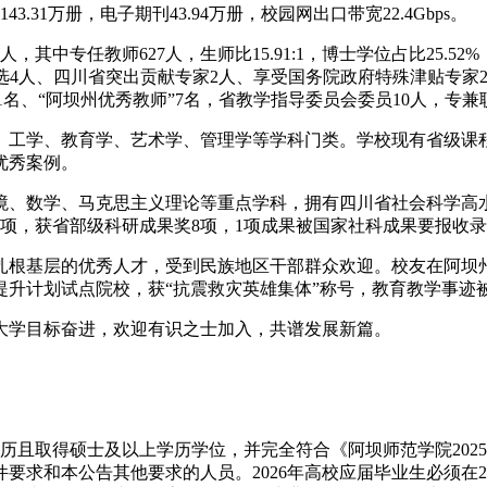
31万册，电子期刊43.94万册，校园网出口带宽22.4Gbps。
中专任教师627人，生师比15.91:1，博士学位占比25.52%，
选4人、四川省突出贡献专家2人、享受国务院政府特殊津贴专家2人
1名、“阿坝州优秀教师”7名，省教学指导委员会委员10人，专兼
、工学、教育学、艺术学、管理学等学科门类。学校现有省级课程
优秀案例。
、数学、马克思主义理论等重点学科，拥有四川省社会科学高水
68项，获省部级科研成果奖8项，1项成果被国家社科成果要报收
根基层的优秀人才，受到民族地区干部群众欢迎。校友在阿坝州担
提升计划试点院校，获“抗震救灾英雄集体”称号，教育教学事迹
大学目标奋进，欢迎有识之士加入，共谱发展新篇。
生学历且取得硕士及以上学历学位，并完全符合《阿坝师范学院20
求和本公告其他要求的人员。2026年高校应届毕业生必须在20