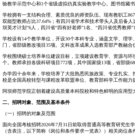
验教学示范中心和1个省级虚拟仿真实验教学中心。图书馆藏书143.
学校拥有一支结构合理、素质优良的师资队伍。现有教职工867人，其
双能型教师占比37.64%；有四川省学术和技术带头人及后备人
坝英才计划”6人，四川省“四有好老师”1名、“四川省优秀教师”
学校设有14个教学单位，开设30个本科专业，涵盖文学、理学
门，省部级教改项目35项。文科改革成果入选教育部产教融合
学校围绕硕士培养单位建设目标，立项建设教育学、资源与环境
个。教师承担各级科研项目772项，其中国家级13项，省部级
办学四十余年来，学校培养了大批熟悉民族政策、专业扎实、扎
校是全国高校转型与课程改革联盟单位、教育部科学工作能力
阿坝师范学院正朝着建设高质量本科院校和特色鲜明的应用型
二、招聘对象、范围及基本条件
（一）招聘的对象及范围
面向全国考核招聘2026年7月31日前取得普通高等教育研究
（含表注，以下简称《岗位和条件要求一览表》）相关岗位条件要