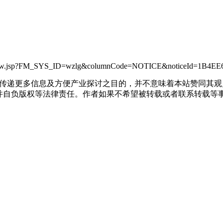
oticeViewNew.jsp?FM_SYS_ID=wzlg&columnCode=NOTICE&noticeId
出于传递更多信息及方便产业探讨之目的，并不意味着本站赞同其
负版权等法律责任。作者如果不希望被转载或者联系转载等事宜，请与我