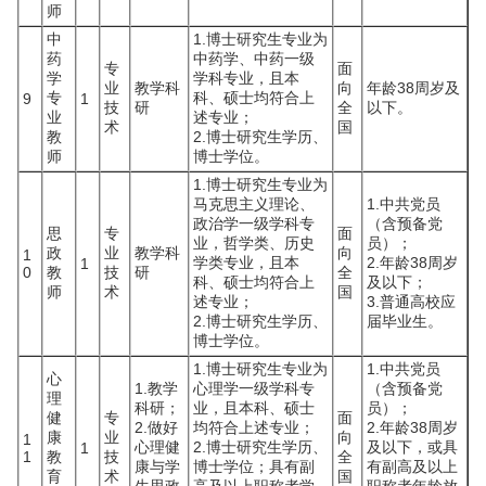
师
中
1.博士研究生专业为
药
中药学、中药一级
专
面
学
学科专业，且本
业
教学科
向
年龄38周岁及
专
科、硕士均符合上
9
1
技
研
全
以下。
业
述专业；
术
国
教
2.博士研究生学历、
师
博士学位。
1.博士研究生专业为
马克思主义理论、
1.中共党员
政治学一级学科专
（含预备党
思
专
面
业，哲学类、历史
员）；
政
业
教学科
向
1
学类专业，且本
2.年龄38周岁
1
0
教
技
研
全
科、硕士均符合上
及以下；
师
术
国
述专业；
3.普通高校应
2.博士研究生学历、
届毕业生。
博士学位。
1.博士研究生专业为
1.中共党员
心
1.教学
心理学一级学科专
（含预备党
理
科研；
业，且本科、硕士
员）；
健
专
面
2.做好
均符合上述专业；
2.年龄38周岁
康
业
向
1
心理健
2.博士研究生学历、
及以下，或具
1
1
教
技
全
康与学
博士学位；具有副
有副高及以上
育
术
国