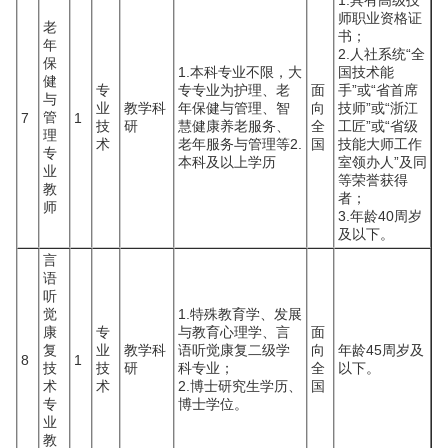
1.具有高级技
师职业资格证
老
书；
年
2.人社系统“全
保
1.本科专业不限，大
国技术能
健
专
专专业为护理、老
面
手”或“省首席
与
业
教学科
年保健与管理、智
向
技师”或“浙江
管
7
1
技
研
慧健康养老服务、
全
工匠”或“省级
理
术
老年服务与管理等2.
国
技能大师工作
专
本科及以上学历
室领办人”及同
业
等荣誉获得
教
者；
师
3.年龄40周岁
及以下。
言
语
听
觉
1.特殊教育学、发展
康
专
与教育心理学、言
面
复
业
教学科
语听觉康复二级学
向
年龄45周岁及
8
1
技
技
研
科专业；
全
以下。
术
术
2.博士研究生学历、
国
专
博士学位。
业
教