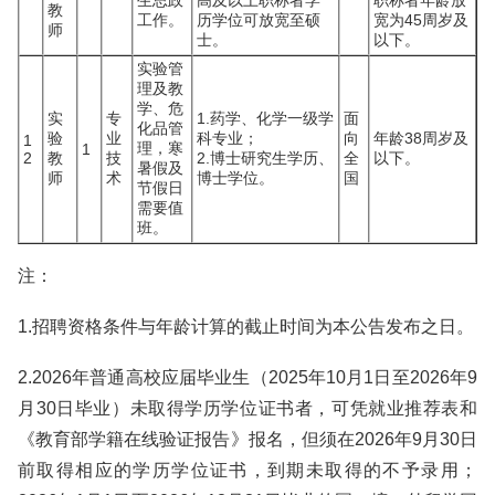
生思政
高及以上职称者学
职称者年龄放
教
工作。
历学位可放宽至硕
宽为45周岁及
师
士。
以下。
实验管
理及教
学、危
实
专
1.药学、化学一级学
面
化品管
验
业
科专业；
向
年龄38周岁及
1
理，寒
1
2
教
技
2.博士研究生学历、
全
以下。
暑假及
师
术
博士学位。
国
节假日
需要值
班。
注：
1.招聘资格条件与年龄计算的截止时间为本公告发布之日。
2.2026年普通高校应届毕业生（2025年10月1日至2026年9
月30日毕业）未取得学历学位证书者，可凭就业推荐表和
《教育部学籍在线验证报告》报名，但须在2026年9月30日
前取得相应的学历学位证书，到期未取得的不予录用；