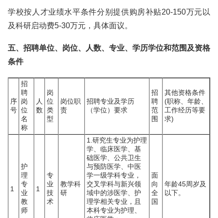
学校按人才业绩水平条件分别提供购房补贴20-150万元以
及科研启动费5-30万元，具体面议。
五、招聘单位、岗位、人数、专业、学历学位和范围及资格
条件
招
聘
岗
招
其他资格条件
序
岗
人
位
岗位职
招聘专业及学历
聘
(职称、年龄、
号
位
数
类
责
（学位）要求
范
工作经历等要
名
型
围
求)
称
1.研究生专业为护理
学、临床医学、基
础医学、公共卫生
护
与预防医学、中医
理
专
学一级学科专业，
面
专
业
教学科
交叉学科与新兴领
向
年龄45周岁及
1
1
业
技
研
域中的涉医学、护
全
以下。
教
术
理学相关专业，且
国
师
本科专业为护理、