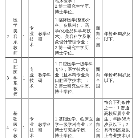
临床医学；
2.博士研究生学历、
博士学位。
医
1.临床医学(整形外
学
科、皮肤科）、药
专
面
美
学(化妆品科学与技
业
教学科
向
年龄45周岁及
容
术)、美容科学及形
2
1
技
研
全
以下。
系
象设计管理专业；
术
国
教
2.博士研究生学历、
师
博士学位。
口
1.口腔医学一级学科
腔
专
专业；医学技术专
面
医
业
教学科
业（且本科专业为
向
年龄45周岁及
学
3
1
技
研
口腔医学技术）；
全
以下。
系
术
2.博士研究生学历、
国
教
博士学位。
师
符合下列条件
之一：1.普通
基
高校应届毕业
础
专
1.基础医学、临床医
面
生，年龄38周
医
业
教学科
学一级学科专业；2.
向
岁及以下；2.
4
1
学
技
研
博士研究生学历、
全
具有副高及以
教
术
博士学位。
国
上专业技术职