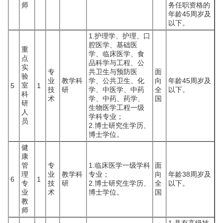
师
务任职资格的
年龄45周岁及
以下。
1.护理学、护理、口
腔医学、基础医
重
学、临床医学、食
点
品科学与工程、公
实
专
共卫生与预防医
面
验
业
教学科
学、公共卫生、化
向
年龄45周岁及
室
5
1
技
研
学、中医学、中药
全
以下。
科
术
学、中药、药学、
国
研
生物医学工程一级
人
学科专业；
员
2.博士研究生学历、
博士学位。
健
康
管
专
1.临床医学一级学科
面
理
业
教学科
专业；
向
年龄38周岁及
6
1
专
技
研
2.博士研究生学历、
全
以下。
业
术
博士学位。
国
教
师