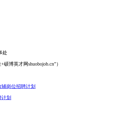
事处
硕博英才网shuobojob.cn”）
教辅岗位招聘计划
聘计划