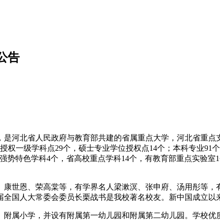
公告
是河北省人民政府与教育部共建的省属重点大学，河北省重点支
授权一级学科点29个，硕士专业学位授权点14个；本科专业91
校强势特色学科4个，省高校重点学科14个，有教育部重点实验室
、康世恩、荣高棠等，有学界名人梁漱溟、张申府、汤用彤等，
届全国人大常委会委员长栗战书是我校著名校友。新中国成立以来
、附属小学，并设有附属第一幼儿园和附属第二幼儿园。学校优